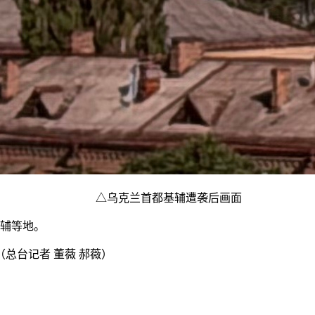
△乌克兰首都基辅遭袭后画面
基辅等地。
台记者 董薇 郝薇）