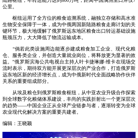
陆路枢纽，年转运能力达到800万吨，距离中国满洲里口岸仅7
公里。
枢纽运用了全方位的粮食追溯系统，融独立存储和高水准
生物安全保障于一体，成为中俄两国新陆路粮食走廊计划的关
键环节，极大地缓解了俄罗斯远东地区粮食出口转运基础设施
瓶颈压力，大大降低了物流运输成本。
“倘若此类设施周边能逐步建成粮食加工企业、现代化粮
仓、服务类企业，并创造大量就业岗位，将释放更为显著的效
益。”俄罗斯滨海公共电视台主持人叶卡捷琳娜·维卡在现场交
流时表示，期待双方能开展更深层次的产业合作，打造俄罗斯
远东地区新的经济增长点，成为中俄新时代全面战略协作伙伴
关系的重要组成部分。
从埃及粮仓到俄罗斯粮食枢纽，从中亚农业升级合作探索
到全球数字化粮储体系建设，丰尚的实践折射出一个更深层次
的趋势——中国企业正从全球产业链参与者，逐渐转变为全球
农业现代化解决方案的重要共建者。
编辑：王晓颖