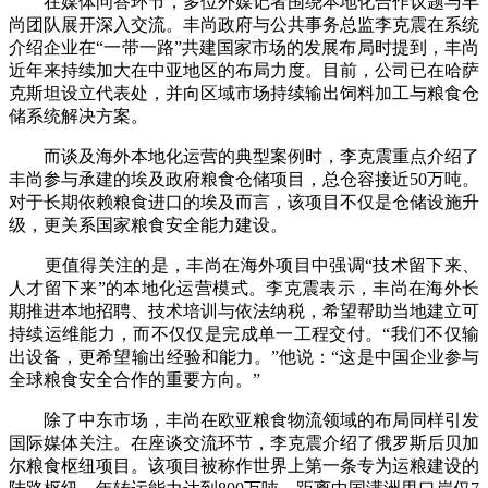
在媒体问答环节，多位外媒记者围绕本地化合作议题与丰
尚团队展开深入交流。丰尚政府与公共事务总监李克震在系统
介绍企业在“一带一路”共建国家市场的发展布局时提到，丰尚
近年来持续加大在中亚地区的布局力度。目前，公司已在哈萨
克斯坦设立代表处，并向区域市场持续输出饲料加工与粮食仓
储系统解决方案。
而谈及海外本地化运营的典型案例时，李克震重点介绍了
丰尚参与承建的埃及政府粮食仓储项目，总仓容接近50万吨。
对于长期依赖粮食进口的埃及而言，该项目不仅是仓储设施升
级，更关系国家粮食安全能力建设。
更值得关注的是，丰尚在海外项目中强调“技术留下来、
人才留下来”的本地化运营模式。李克震表示，丰尚在海外长
期推进本地招聘、技术培训与依法纳税，希望帮助当地建立可
持续运维能力，而不仅仅是完成单一工程交付。“我们不仅输
出设备，更希望输出经验和能力。”他说：“这是中国企业参与
全球粮食安全合作的重要方向。”
除了中东市场，丰尚在欧亚粮食物流领域的布局同样引发
国际媒体关注。在座谈交流环节，李克震介绍了俄罗斯后贝加
尔粮食枢纽项目。该项目被称作世界上第一条专为运粮建设的