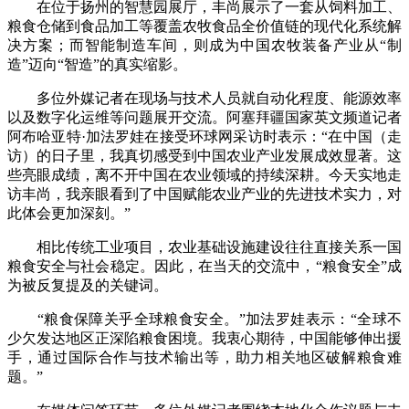
在位于扬州的智慧园展厅，丰尚展示了一套从饲料加工、
粮食仓储到食品加工等覆盖农牧食品全价值链的现代化系统解
决方案；而智能制造车间，则成为中国农牧装备产业从“制
造”迈向“智造”的真实缩影。
多位外媒记者在现场与技术人员就自动化程度、能源效率
以及数字化运维等问题展开交流。阿塞拜疆国家英文频道记者
阿布哈亚特·加法罗娃在接受环球网采访时表示：“在中国（走
访）的日子里，我真切感受到中国农业产业发展成效显著。这
些亮眼成绩，离不开中国在农业领域的持续深耕。今天实地走
访丰尚，我亲眼看到了中国赋能农业产业的先进技术实力，对
此体会更加深刻。”
相比传统工业项目，农业基础设施建设往往直接关系一国
粮食安全与社会稳定。因此，在当天的交流中，“粮食安全”成
为被反复提及的关键词。
“粮食保障关乎全球粮食安全。”加法罗娃表示：“全球不
少欠发达地区正深陷粮食困境。我衷心期待，中国能够伸出援
手，通过国际合作与技术输出等，助力相关地区破解粮食难
题。”