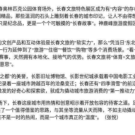
春奥林匹克公园体育场外，长春文旅特色展区成为有“内容”的存
创精品，那些温润的石头上雕刻着长春的城市印记，让人不由得想
只是纪念品，更是一个个可触摸的“长春故事”。神鹿峰旅游度假
文创产品和互动体验是长春文旅的“软实力”，那么“凭当日‘东北
一行为延伸到了“旅游”“住宿”“餐饮”“购物”等多个消费场景。
事，天然拥有本地化、接地气的优势。长春文旅将“体育+文旅”
意思”。
之都”的美誉，长影旧址博物馆、长影世纪城承载着中国电影工业
院记录着一座城市跨越百年的沧桑变迁；长春还有“四季滑雪”的
激发的好奇心和探索欲，就成为撬动城市旅游消费的“第一推动力
下，长春这座城市用热情和创意昭示着开放包容的待客之道。足
提供了一个值得借鉴的思路，与其坐等流量从天而降，不如主动撬
来不是一时的热闹，而是一个城市真正的“温度”。（张悦）