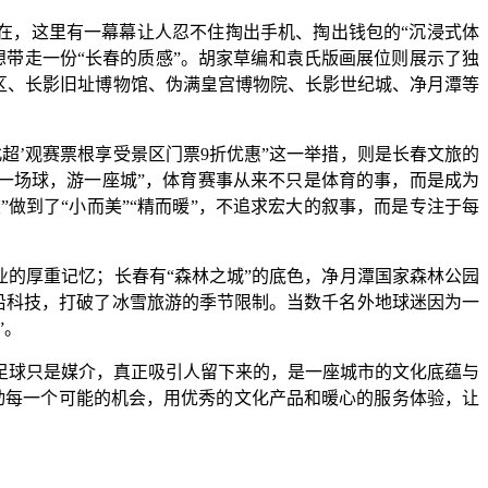
在，这里有一幕幕让人忍不住掏出手机、掏出钱包的“沉浸式体
带走一份“长春的质感”。胡家草编和袁氏版画展位则展示了独
区、长影旧址博物馆、伪满皇宫博物院、长影世纪城、净月潭等
超’观赛票根享受景区门票9折优惠”这一举措，则是长春文旅的
“看一场球，游一座城”，体育赛事从来不只是体育的事，而是成为
做到了“小而美”“精而暖”，不追求宏大的叙事，而是专注于每
的厚重记忆；长春有“森林之城”的底色，净月潭国家森林公园
前沿科技，打破了冰雪旅游的季节限制。当数千名外地球迷因为一
”。
球只是媒介，真正吸引人留下来的，是一座城市的文化底蕴与
动每一个可能的机会，用优秀的文化产品和暖心的服务体验，让