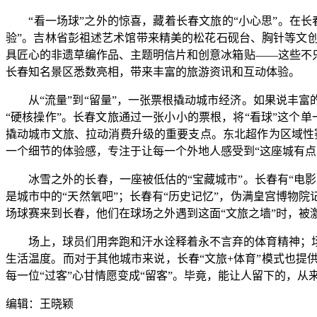
“看一场球”之外的惊喜，藏着长春文旅的“小心思”。在长
验”。吉林省彭祖述艺术馆带来精美的松花石砚台、胸针等文
具匠心的非遗草编作品、主题明信片和创意冰箱贴——这些不
长春知名景区悉数亮相，带来丰富的旅游资讯和互动体验。
从“流量”到“留量”，一张票根撬动城市经济。如果说丰富的
“硬核操作”。长春文旅通过一张小小的票根，将“看球”这个单
撬动城市文旅、拉动消费升级的重要支点。东北超作为区域性赛
一个细节的体验感，专注于让每一个外地人感受到“这座城有点
冰雪之外的长春，一座被低估的“宝藏城市”。长春有“电影
是城市中的“天然氧吧”；长春有“历史记忆”，伪满皇宫博物
场球赛来到长春，他们在球场之外遇到这面“文旅之墙”时，被
场上，球员们用奔跑和汗水诠释着永不言弃的体育精神；场
生活温度。而对于其他城市来说，长春“文旅+体育”模式也
每一位“过客”心甘情愿变成“留客”。毕竟，能让人留下的，从
编辑：王晓颖