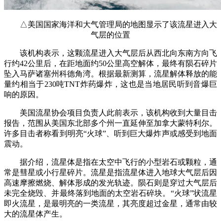
△美国国家海洋和大气管理局的地图显示了该流星进入大
气层的位置
该机构表示，这颗流星进入大气层后从西北向东南方向飞
行约42公里后，在距地面约50公里高空解体，最终有陨石碎片
坠入马萨诸塞州科德角湾。根据最新测算，流星解体释放的能
量约相当于230吨TNT炸药爆炸，这也是当地居民听到音爆巨
响的原因。
美国流星协会项目负责人此前表示，该机构收到大量目击
报告，范围从美国东北部多个州一直延伸至加拿大蒙特利尔。
许多目击者称看到明亮“火球”、听到巨大爆炸声或感受到地面
震动。
据介绍，流星体是指在太空中飞行的小型岩石或颗粒，通
常是彗星或小行星碎片。流星是指流星体进入地球大气层后因
高速摩擦燃烧、解体形成的发光轨迹。陨石则是穿过大气层后
未完全烧毁、并最终落到地面的太空岩石碎块。“火球”状流星
即火流星，是最明亮的一类流星，其亮度超过金星，通常由较
大的流星体产生。