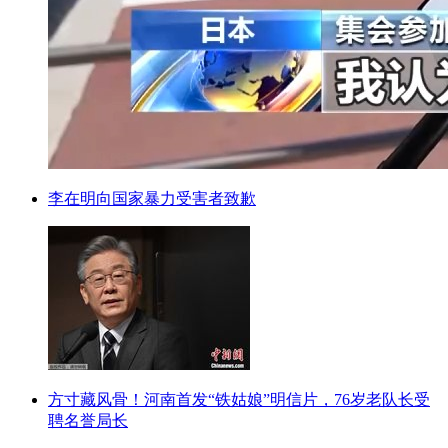
李在明向国家暴力受害者致歉
方寸藏风骨！河南首发“铁姑娘”明信片，76岁老队长受
聘名誉局长