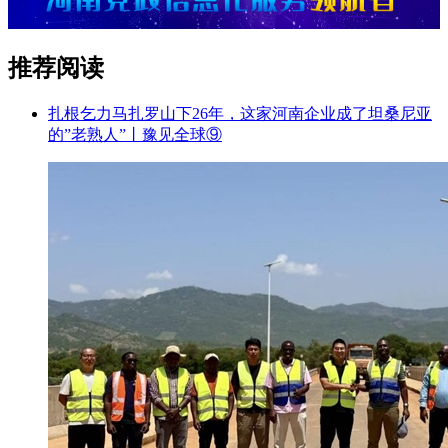
推荐阅读
扎根乞力马扎罗山下26年，这家河南企业成了坦桑尼亚
的”老熟人”丨豫见全球⑨