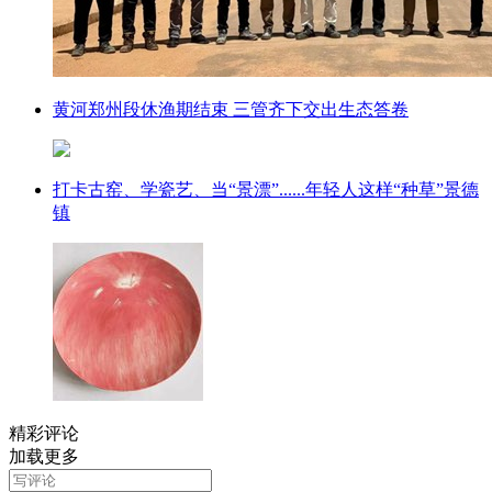
黄河郑州段休渔期结束 三管齐下交出生态答卷
打卡古窑、学瓷艺、当“景漂”......年轻人这样“种草”景德
镇
精彩评论
加载更多