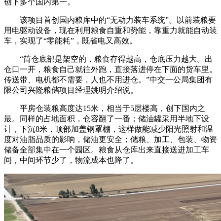
创下多个国内第一。
该项目首创国内粮库中的“无动力装车系统”。以前装粮要
用电驱动设备，现在利用粮食自重和势能，靠重力就能自动装
车，实现了“零能耗”，既省电又高效。
“筒仓底部是架空的，粮食存得越高，仓底压力越大。出
仓口一开，粮食自己就往外跑，直接落进停在下面的货车里。
传送带、电机都不需要，人也不用进仓。”中交一公局集团有
限公司兴隆粮储项目经理姚明介绍说。
平房仓装粮高度达15米，相当于5层楼高，创下国内之
最。同样的占地面积，仓容翻了一番；储油罐采用半地下设
计，下沉8米，顶部加盖钢罩棚，这样做能减少阳光照射和温
度对油脂品质的影响，储油更安全；储粮、加工、包装、物资
储备全部集中在一个园区。粮食从仓库出来直接送进加工车
间，中间环节少了，物流成本也降了。