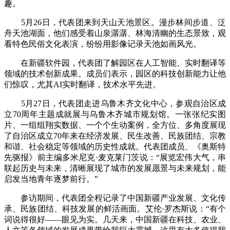
趣。
5月26日，代表团来到天山天池景区。漫步林间步道、泛
舟天池湖面，他们感受着山泉潺潺、林海清幽的生态景致，观
看特色民俗文化表演，纷纷用影像记录天池如画风光。
在新疆软件园，代表团了解园区在人工智能、实时翻译等
领域的技术创新成果。成员们表示，园区的科技创新能力让他
们惊叹，尤其AI实时翻译，技术水平先进。
5月27日，代表团走进乌鲁木齐文化中心，参观自治区成
立70周年主题成就展与乌鲁木齐城市规划馆。一张张纪实图
片、一组组翔实数据、一个个生动案例，全方位、多角度展现
了自治区成立70年来在经济发展、民生改善、民族团结、宗教
和谐、社会稳定等领域的历史性成就。代表团成员、《奥斯特
先驱报》前主编多米尼克·麦克莱门茨说：“展览宏伟大气，串
联起历史与未来，清晰展现了城市的发展愿景与未来规划，能
启发当地青年逐梦前行。”
参访期间，代表团全程记录了中国新疆产业发展、文化传
承、民族团结、科技发展的鲜活画面。艾伦·罗杰斯说：“有个
词说得很好——眼见为实。几天来，中国新疆在科技、农业、