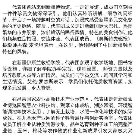
代表团首站来到新疆博物馆。一走进展馆，成员们立刻被
一件件珍贵文物深深吸引。他们认真聆听讲解、细致询问细
节，开启了一场跨越时空的对话，沉浸式感受新疆多元文化交
融的历史脉络。随后，代表团成员走进新疆国际大巴扎。热闹
繁华的市井景象、浓郁鲜活的民俗风情、特色的美食制作让他
们频频驻足拍照、交流体验。代表团成员、《奥斯特先驱报》
摄影师杰森·麦卡坦表示，在这里，他领略到了中国新疆独具
特色的风貌。
在新疆伊斯兰教经学院，代表团参观了教学场地、图书馆
等设施，详细了解学院办学宗旨、课程设置、 师资力量以及
培养教职人员等方面情况。成员们与学员交流，询问其学习和
生活情况。艾伦·罗杰斯表示，学员们依托优质教育资源，实
现多元发展，令人赞叹。
在昌吉国家农业高新技术产业示范区，代表团走进新疆农
业博览园智慧农业科技馆，观摩立体栽培、潮汐灌溉、环境智
能调控等技术应用，了解无土栽培、水肥一体化等技术的实际
成效。在九圣禾产业园的种子科普展厅与创新实验室，代表团
成员了解企业从种质资源收集、品种选育到种子加工的完整产
业链，玉米、棉花等农作物的种业创新成果引发大家极大兴