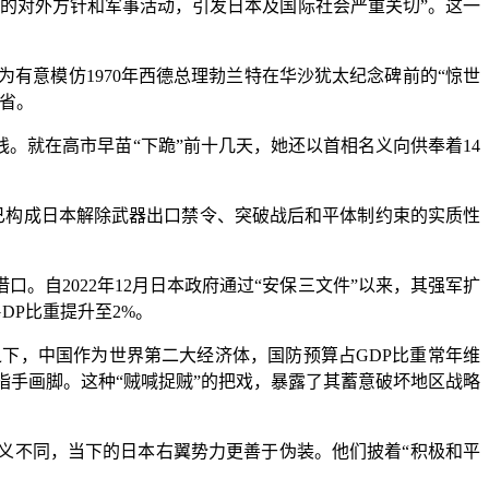
的对外方针和军事活动，引发日本及国际社会严重关切”。这一
意模仿1970年西德总理勃兰特在华沙犹太纪念碑前的“惊世
省。
就在高市早苗“下跪”前十几天，她还以首相名义向供奉着14
已构成日本解除武器出口禁令、突破战后和平体制约束的实质性
自2022年12月日本政府通过“安保三文件”以来，其强军扩
GDP比重提升至2%。
比之下，中国作为世界第二大经济体，国防预算占GDP比重常年维
指手画脚。这种“贼喊捉贼”的把戏，暴露了其蓄意破坏地区战略
义不同，当下的日本右翼势力更善于伪装。他们披着“积极和平