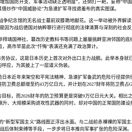
加国防开支、军事活动缺乏透明度”，还倒打一耙，妄称“中国
其借炒作“中国威胁论”为急速扩军寻找遮羞布的真实图谋。
争纪念馆的无名战士墓前双膝跪地献花。这一举动被外界解读为有
，是因为战后德国对纳粹罪行进行彻底的法律清算与深刻的社会反
靖国神社、篡改历史教科书等问题上屡屡挑衅亚洲邻国的底线。
，高市早苗此次“忏悔”表演还充满了政治算计。
务协议，这是日本历史上首次对外出口主力战舰。此举本身就
的呼应，为其披上了一层道义伪装。
本近年来架空和平宪法精神、急速扩军备武的危险行径提供借口。
年将防卫费总额增至约43万亿日元，并计划在2027财年将防卫费占
的目标，而2026财年的防卫预算更是突破9万亿日元大关。相
年飙升、大规模采购进攻性武器的同时，却对中国的正常国防建设
新型军国主义”路线图正浮出水面。与二战前赤裸裸的军国主
破战后体制束缚等手段，一步步将日本推向军事扩张的危险深渊。