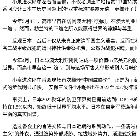
小泉进次郎顾左右而言他，不仅老调重弹地指责“中国持续增
番回应让日本在历史问题上的“双重标准”暴露无遗，更揭开了
今年5月4日，高市早苗在访问澳大利亚期间，在澳大利亚战
一跪”。然而，勃兰特的下跪之所以能赢得世界的谅解与尊重
反观日本，战后不仅从未真正肃清军国主义遗毒，反而在参拜
名二战甲级战犯的靖国神社供奉祭祀费，公然为战犯招魂。而且
今年4月，日本与澳大利亚刚刚达成一项价值65亿美元的防
越界。而高市早苗这一“跪”，则与这场军售大单形成耐人寻味
小泉进次郎在香会现场再次翻炒“中国威胁论”，正是为了给日
武的步伐明显加快。“安保三文件”明确提出在2023至2027财
事实上，日本2025财年的防卫预算就已提前达到GDP 2%
持在1.5%以内，始终低于世界平均水平。日本在自身军费连
平衡的真实图谋。
透过香会上的言语交锋与日本近期的系列动作，一条清晰的“
主义”的外衣，通过渲染外部威胁、拉拢域外势力、渐进式突