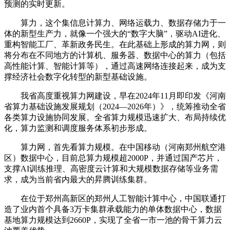
预测的实时更新。
算力，这个集信息计算力、网络运载力、数据存储力于一
体的新型生产力，就像一个强大的“数字大脑”，驱动AI进化、
重构智能工厂、革新政务民生。在此基础上形成的算力网，则
将分布在不同地方的计算机、服务器、数据中心的算力（包括
高性能计算、智能计算等），通过高速网络连接起来，成为支
撑经济社会数字化转型的新型基础设施。
我省高度重视算力网建设，早在2024年11月即印发《河南
省算力基础设施发展规划（2024—2026年）》，统筹推动全省
各类算力设施协同发展。全省算力规模迅速扩大、布局持续优
化，算力监测和调度服务体系初步形成。
算力网，首先看算力规模。在中国移动（河南郑州航空港
区）数据中心，目前总算力规模超2000P，并通过国产芯片，
支撑AI训练推理、高密度云计算和大规模数据存储等业务需
求，成为当前省内最大的昇腾训练集群。
在位于郑州高新区的郑州人工智能计算中心，中国联通打
造了业内首个具备3万卡集群承载能力的单体数据中心，数据
基地算力规模达到2660P，实现了全省一市一池的骨干算力云