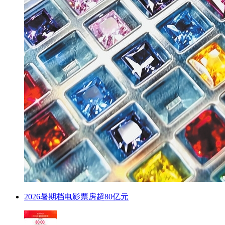
2026暑期档电影票房超80亿元