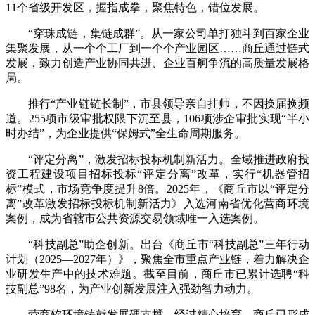
11个省级开发区，握指成拳，聚焦特色，错位发展。
“穿珠成链，集链成群”。从一家公司单打独斗到百家企业
集聚发展，从一个个工厂到一个个产业园区……商丘通过链式
发展，致力创造产业协同共进、企业百舸争流的高质量发展格
局。
推行“产业链链长制”，市县领导亲自挂帅，不因换届换频
道。255项市级审批权限下沉至县，106项涉企审批实现“半小
时办结”，为企业提供“保姆式”全生命周期服务。
“评定分离”，激发招标投标机制新活力。全域推进政府投
资工程建设项目招标投标“评定分离”改革，实行“机器管招
标”模式，市场竞争度提升8倍。2025年，《商丘市以“评定分
离”改革激发招标投标机制新活力》入选河南省优化营商环境
案例，成为省辖市公共资源交易领域唯一入选案例。
“科技副总”助企创新。出台《商丘市“科技副总”三年行动
计划（2025—2027年）》，聚焦全市重点产业链，着力解决企
业研发生产中的技术难题。截至目前，商丘市已累计选聘“科
技副总”98名，为产业创新发展注入强劲智力动力。
营商软环境铸就发展硬支撑。经过精心培育，商丘已形成