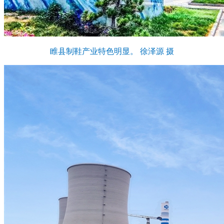
睢县制鞋产业特色明显。 徐泽源 摄