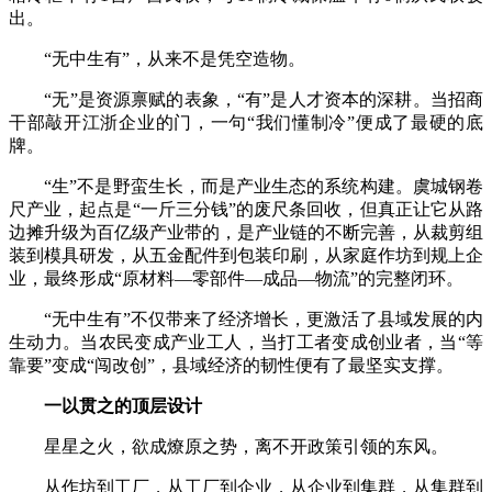
出。
“无中生有”，从来不是凭空造物。
“无”是资源禀赋的表象，“有”是人才资本的深耕。当招商
干部敲开江浙企业的门，一句“我们懂制冷”便成了最硬的底
牌。
“生”不是野蛮生长，而是产业生态的系统构建。虞城钢卷
尺产业，起点是“一斤三分钱”的废尺条回收，但真正让它从路
边摊升级为百亿级产业带的，是产业链的不断完善，从裁剪组
装到模具研发，从五金配件到包装印刷，从家庭作坊到规上企
业，最终形成“原材料—零部件—成品—物流”的完整闭环。
“无中生有”不仅带来了经济增长，更激活了县域发展的内
生动力。当农民变成产业工人，当打工者变成创业者，当“等
靠要”变成“闯改创”，县域经济的韧性便有了最坚实支撑。
一以贯之的顶层设计
星星之火，欲成燎原之势，离不开政策引领的东风。
从作坊到工厂，从工厂到企业，从企业到集群，从集群到