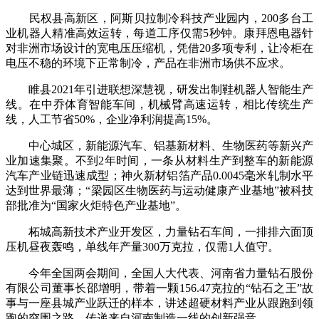
民权县高新区，阿斯贝拉制冷科技产业园内，200多台工
业机器人精准高效运转，每道工序仅需5秒钟。康拜恩电器针
对非洲市场设计的宽电压压缩机，凭借20多项专利，让冷柜在
电压不稳的环境下正常制冷，产品在非洲市场供不应求。
睢县2021年引进联想深慧视，研发出制鞋机器人智能生产
线。在中乔体育智能车间，机械臂高速运转，相比传统生产
线，人工节省50%，企业净利润提高15%。
中心城区，新能源汽车、铝基新材料、生物医药等新兴产
业加速集聚。不到2年时间，一条从材料生产到整车的新能源
汽车产业链迅速成型；神火新材铝箔产品0.0045毫米轧制水平
达到世界最薄；“梁园区生物医药与运动健康产业基地”被科技
部批准为“国家火炬特色产业基地”。
柘城高新技术产业开发区，力量钻石车间，一排排六面顶
压机昼夜轰鸣，单线年产量300万克拉，仅需1人值守。
今年全国两会期间，全国人大代表、河南省力量钻石股份
有限公司董事长邵增明，带着一颗156.47克拉的“钻石之王”故
事与一座县城产业跃迁的样本，讲述超硬材料产业从跟跑到领
跑的突围之路，传递来自河南制造一线的创新强音。