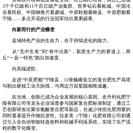
3个千亿级和11个百亿级产业集群。世界钻石看柘城、中国冷
谷看民权、中国钢卷尺看虞城、中原鞋都看睢县、中原肥都看
宁陵……多点开花的行业冠军结出累累硕果。
向新而行的产业蝶变
县域特色产业的生命力，在于持续进化的能力。
从“无中生有”到“有中出新”，新质生产力的赛道上，商
丘“一县一特色”跑出加速度。
向高端进阶。
走进“中原肥都”宁陵县，12座巍峨耸立的复合肥生产高塔
勾勒出硬核工业天际线，与周边万亩梨园相映成趣。
在当地，创新已成为企业发展的核心基因。史丹利化肥宁
陵有限公司等龙头企业深度参与国家复合肥标准制定，通过工
艺创新研发出聚谷氨酸复合肥等新品，在减少传统化肥用量的
同时显著提升作物抗逆性。拉多美（宁陵）化肥有限公司则通
过引入全自动智能转盘收料和机械手码垛系统，实现了生产流
程的数字化蝶变。