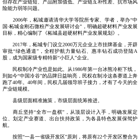
但存在产业链短、产品附加值低、产业链互补性差、抗市场风
险能力弱等问题。
2006年，柘城邀请清华大学等院所专家、学者，举办“中
国·柘城金刚石微粉产业发展研讨会”，明确超硬材料产业发展
目标，精心编制了《柘城县超硬材料产业发展规划》。
2017年，柘城专门设立2000万元企业上市挂牌基金，开辟
审批“绿色通道”，全程护航力量钻石、惠丰钻石成功登陆A
股，成为国家级专精特新“小巨人”企业。
民权制冷产业也是如此。从1986年第一台冰熊冷柜下线，
到如今“中国冷谷”的品牌日益响亮，民权在制冷这条赛道上奔
跑了40年。40年间，民权几届领导班子接力，才有了今天的全
产业链规模。
县级层面精准施策，市级层面统筹推进。
商丘坚持“全市一盘棋”，从顶层设计入手，明确发展定
位、划定产业赛道、出台扶持政策，为各县特色发展保驾护
航。
按照“一县一省级开发区”原则，将原有22个开发区整合为