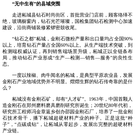
“无中生有”的县域突围
走进柘城县钻石时尚街区，首批营业门店前，顾客络绎不
绝，玻璃橱窗内，钻石光芒璀璨，国检集团钻石检测中心加速
建设，沿街商铺装修紧锣密鼓收尾。
“钻石之都”柘城，金刚石微粉产量和出口量均占全国90%
以上，培育钻石产量占全国60%以上。从生产端技术突破，到
检测端权威认证，再到销售端场景升级，柘城正以全链条布
局，推动钻石产业形成“生产—检测—销售—服务”的良性生
态。
一度以辣椒、肉牛闻名的柘城，是典型平原农业县，发展
金刚石产业地域优势并不明显。熠熠生辉的钻石传奇靠的是什
么？
柘城没有金刚石矿，却有“人才矿”。1963年，中国首颗人
造金刚石在郑州磨料磨具磨削研究所诞生；20世纪80年代初，
研究所工程师冯金章返乡创办邵园金刚石厂，培养了一批金刚
石技术骨干，播下柘城超硬材料产业的种子。正是这批“种
子”，“点碳成钻”，让柘城从零起步，发展出完整的超硬材料
产业链。