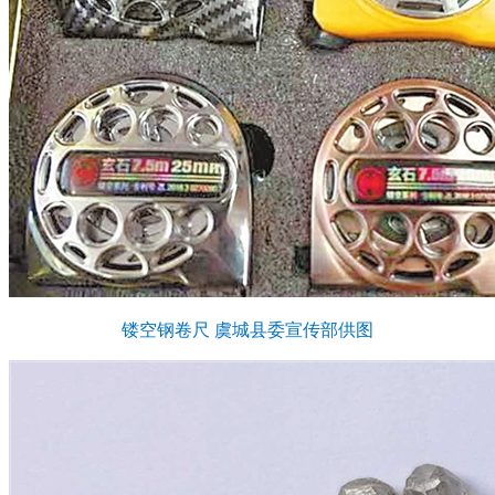
镂空钢卷尺 虞城县委宣传部供图