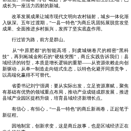
成长为一座活力四射的新城。
改革发展成果让城市现代文明向农村辐射，城乡一体化渐
入纵深。五年过渡期，“一县一特色”为商丘巩固拓展脱贫攻坚
成果、全面推进乡村振兴，发挥了坚实底盘作用。
行过皆为路，前方是群山。
从“中原肥都”的智能高塔，到虞城钢卷尺的精密“黑科
技”，再到柘城金刚石的“硬核突围”，商丘实践告诉我们：县
域经济的转型，本质是增长逻辑的重塑——从资源依赖走向创
新驱动，从单一制造走向链式生态，以特色化避开同质竞争，
以高端化赢得不可替代。
省委书记刘宁强调：要从实际出发，立足资源禀赋，聚焦
有基础有优势的领域重点布局，推动产业成链成群发展，推进
县域产业园区提档升级，培育县域经济新增长点。
有信心，有恒心，“一县一特色”的商丘新画卷，正起笔于
新征程。
因地制宜，创新求变，这是商丘故事，也是区域经济正在