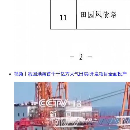
视频丨我国渤海首个千亿方大气田Ⅰ期开发项目全面投产