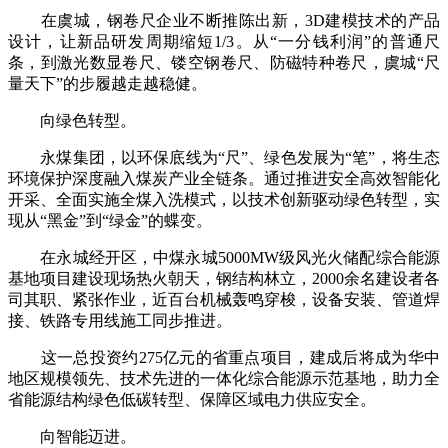
在虞城，钢卷尺企业不断推陈出新，3D建模技术的产品
设计，让新品研发周期缩短1/3。从“一分钱利润”的普通尺
条，到激光数显卷尺、镂空钢卷尺、防磁特种卷尺，虞城“尺
量天下”的步履越走越稳健。
向绿色转型。
永煤集团，以环保底线为“尺”、绿色发展为“笔”，将生态
环境保护深度融入煤炭产业全链条。通过推进安全高效智能化
开采、全面实施全煤入洗模式，以技术创新驱动绿色转型，实
现从“黑金”到“绿金”的蝶变。
在永城经开区，中煤永城5000MW级风光火储配综合能源
基地项目建设现场热火朝天，钢结构林立，2000余名建设者各
司其职、紧张作业，近百台机械轰鸣穿梭，设备安装、管道焊
接、铁路专用线施工同步推进。
这一总投资约275亿元的省重点项目，建成后将成为华中
地区规模领先、技术先进的一体化综合能源示范基地，助力全
省能源结构绿色低碳转型、保障区域电力供应安全。
向智能迈进。