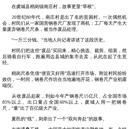
在虞城县稍岗镇南庄村，故事更显“草根”。
20世纪80年代，南庄村是出了名的贫困村。一次偶然机
会，村民们从一家国营钢卷尺厂发现了商机：工厂每天产生大
量废弃钢卷尺尺条，被当作废品处理。
“一斤三分钱。”当地人向记者讲述了这段历史。
村民们把这些“废品”买回来，精心挑选、裁剪、组装，然
后骑着自行车，跑遍周边县城的集市去卖，从此念起了生意
经。
稍岗尺条凭借“便宜又好用”迅速打开市场。附近村民纷纷
效仿，一时间，钢卷尺作坊在当地遍地开花，钢卷尺产业初露
端倪。
从收废品起家，到如今年产钢卷尺15亿只、占全国市场
85%以上、出口量占全国60%以上，虞城人用一把钢卷
尺，“量”出了百亿级大产业。
夏邑的“线”，则牵出了一个“双向奔赴”的故事。