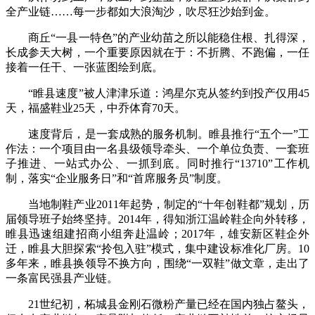
全产业链……每一步都如大浪淘沙，吹尽狂沙始到金。
商丘“一县一特色”的产业幼苗之所以能稳住根、扎得深，
长成参天大树，一个重要原因就在于：不折腾、不跑偏，一任
接着一任干、一张蓝图绘到底。
“睢县速度”被人津津乐道：鸿星尔克从签约到投产仅用45
天，福盛鞋业25天，中乔体育70天。
速度背后，是一套成熟的服务机制。睢县推行“五个一”工
作法：一个项目由一名县级领导牵头、一个单位负责、一套班
子推进、一站式办公、一抓到底。同时推行“13710”工作机
制，落实“企业服务日”和“首席服务员”制度。
当地制鞋产业2011年起势，制定的“十年创鞋都”规划，历
届领导班子始终坚持。2014年，得知浙江温岭鞋企向外转移，
睢县迅速组建招商小组奔赴温岭；2017年，雄安新区鞋企外
迁，睢县大胆探索“拎包入驻”模式，集中建设标准化厂房。10
多年来，睢县换领导不换方向，围绕“一双鞋”做文章，走出了
一条富民强县产业链。
21世纪初，柘城县金刚石微粉产量已经在国内独占鳌头，