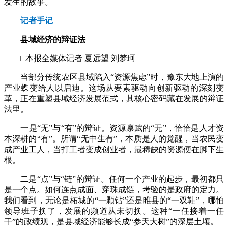
发生的故事。
记者手记
县域经济的辩证法
□本报全媒体记者 夏远望 刘梦珂
当部分传统农区县域陷入“资源焦虑”时，豫东大地上演的
产业蝶变给人以启迪。这场从要素驱动向创新驱动的深刻变
革，正在重塑县域经济发展范式，其核心密码藏在发展的辩证
法里。
一是“无”与“有”的辩证。资源禀赋的“无”，恰恰是人才资
本深耕的“有”。所谓“无中生有”，本质是人的觉醒，当农民变
成产业工人，当打工者变成创业者，最稀缺的资源便在脚下生
根。
二是“点”与“链”的辩证。任何一个产业的起步，最初都只
是一个点。如何连点成面、穿珠成链，考验的是政府的定力。
我们看到，无论是柘城的“一颗钻”还是睢县的“一双鞋”，哪怕
领导班子换了，发展的频道从未切换。这种“一任接着一任
干”的政绩观，是县域经济能够长成“参天大树”的深层土壤。