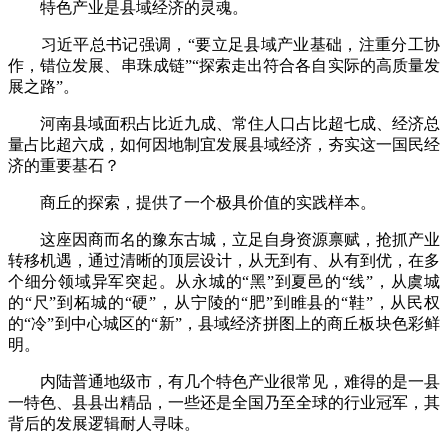
特色产业是县域经济的灵魂。
习近平总书记强调，“要立足县域产业基础，注重分工协
作，错位发展、串珠成链”“探索走出符合各自实际的高质量发
展之路”。
河南县域面积占比近九成、常住人口占比超七成、经济总
量占比超六成，如何因地制宜发展县域经济，夯实这一国民经
济的重要基石？
商丘的探索，提供了一个极具价值的实践样本。
这座因商而名的豫东古城，立足自身资源禀赋，抢抓产业
转移机遇，通过清晰的顶层设计，从无到有、从有到优，在多
个细分领域异军突起。从永城的“黑”到夏邑的“线”，从虞城
的“尺”到柘城的“硬”，从宁陵的“肥”到睢县的“鞋”，从民权
的“冷”到中心城区的“新”，县域经济拼图上的商丘板块色彩鲜
明。
内陆普通地级市，有几个特色产业很常见，难得的是一县
一特色、县县出精品，一些还是全国乃至全球的行业冠军，其
背后的发展逻辑耐人寻味。