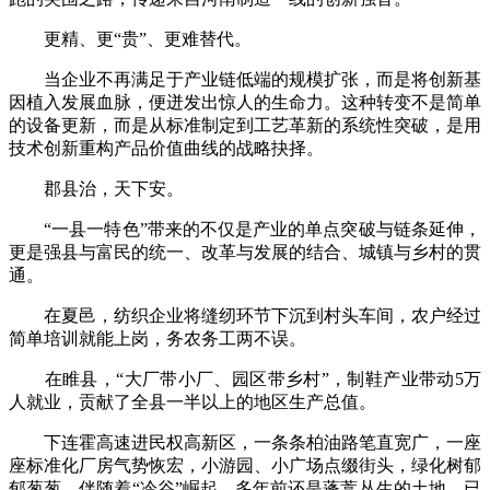
更精、更“贵”、更难替代。
当企业不再满足于产业链低端的规模扩张，而是将创新基
因植入发展血脉，便迸发出惊人的生命力。这种转变不是简单
的设备更新，而是从标准制定到工艺革新的系统性突破，是用
技术创新重构产品价值曲线的战略抉择。
郡县治，天下安。
“一县一特色”带来的不仅是产业的单点突破与链条延伸，
更是强县与富民的统一、改革与发展的结合、城镇与乡村的贯
通。
在夏邑，纺织企业将缝纫环节下沉到村头车间，农户经过
简单培训就能上岗，务农务工两不误。
在睢县，“大厂带小厂、园区带乡村”，制鞋产业带动5万
人就业，贡献了全县一半以上的地区生产总值。
下连霍高速进民权高新区，一条条柏油路笔直宽广，一座
座标准化厂房气势恢宏，小游园、小广场点缀街头，绿化树郁
郁葱葱。伴随着“冷谷”崛起，多年前还是蓬蒿丛生的土地，已