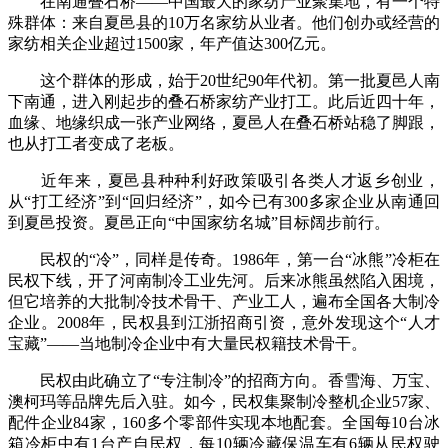
在南通叠石桥——中国最大的家纺产业聚集地，有一个特
殊群体：来自夏邑县的10万名家纺从业者。他们创办或经营的
家纺相关企业超过1500家，年产值达300亿元。
这个群体的形成，始于20世纪90年代初。第一批夏邑人南
下南通，进入刚起步的叠石桥家纺产业打工。此后近四十年，
血缘、地缘织成一张产业网络，夏邑人在叠石桥站稳了脚跟，
也从打工者变成了老板。
近年来，夏邑县种种利好政策吸引各类人才返乡创业，
从“打工经济”到“回归经济”，如今已有300多家企业从南通回
到夏邑投资。夏邑正向“中国家纺名城”目标阔步前行。
民权的“冷”，同样是传奇。1986年，第一台“冰熊”冷柜在
民权下线，开了河南制冷工业先河。后来冰熊虽然陷入困境，
但它培养的大批制冷技术骨干、产业工人，遍布全国各大制冷
企业。2008年，民权县到江浙招商引资，意外发现这个“人才
宝藏”——当地制冷企业中有大量民权籍技术骨干。
民权由此确立了“专注制冷”的招商方向。香雪海、万宝、
澳柯玛等品牌先后入驻。如今，民权集聚制冷整机企业57家、
配件企业84家，160多个零部件实现本地配套。全国每10台冰
箱冷柜中有1台产自民权，每10辆冷藏保温车有6辆从民权驶