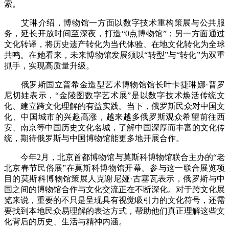
索。
艾琳介绍，博物馆一方面以数字技术重构策展与公共服
务，延长开放时间至深夜，打造“0点博物馆”；另一方面通过
文化转译，将历史遗产转化为当代体验、在地文化转化为全球
共鸣。在她看来，未来博物馆发展须以“转型”与“转化”为双重
抓手，实现高质量升级。
俄罗斯国立普希金造型艺术博物馆馆长叶卡捷琳娜·普罗
尼切娃表示，“金陵图数字艺术展”是以数字技术焕活传统文
化、建立跨文化理解的有益实践。当下，俄罗斯民众对中国文
化、中国城市的兴趣高涨，越来越多俄罗斯观众希望前往西
安、南京等中国历史文化名城，了解中国深厚而丰富的文化传
统，期待俄罗斯与中国博物馆能更多地开展合作。
今年2月，北京首都博物馆与莫斯科博物馆联合主办的“老
北京春节民俗展”在莫斯科博物馆开幕。参与这一联合展览项
目的莫斯科博物馆策展人克谢尼娅·古塞瓦表示，俄罗斯与中
国之间的博物馆合作与文化交流正在不断深化。对于跨文化展
览来说，重要的不只是呈现具有视觉吸引力的文化符号，还需
要找到本地民众易理解的表达方式，帮助他们真正理解这些文
化背后的历史、生活与精神内涵。