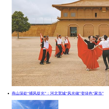
燕山深处“捕风捉光”：河北宽城“风光储”变绿色“家当”