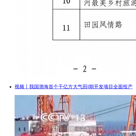
视频丨我国渤海首个千亿方大气田Ⅰ期开发项目全面投产