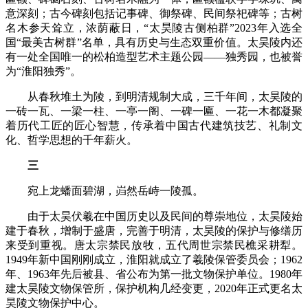
意深刻；古今碑刻包括记事碑、御祭碑、民间祭祀碑等；古树
名木参天耸立，浓荫蔽日，“太昊陵古侧柏群”2023年入选全
国“最美古树群”名单，具有历史与生态双重价值。太昊陵内还
有一处全国唯一的松柏造型艺术主题公园——独秀园，也被誉
为“淮阳独秀”。
从春秋堆土为陵，到明清规制大成，三千年间，太昊陵的
一砖一瓦、一梁一柱、一亭一阁、一碑一匾、一花一木都凝聚
着历代工匠的匠心智慧，传承着中国古代建筑技艺、礼制文
化、哲学思想的千年薪火。
三
宛上龙蟠面碧湖，岿然岳峙一陵孤。
由于太昊伏羲在中国历史以及民间的尊崇地位，太昊陵始
建于春秋，增制于盛唐，完善于明清，太昊陵的保护与修缮历
来受到重视。唐太宗禁民放牧，五代周世宗禁民樵采耕犁。
1949年新中国刚刚成立，淮阳就成立了羲陵保管委员会；1962
年、1963年先后被县、省公布为第一批文物保护单位。1980年
建太昊陵文物保管所，保护机构几经变更，2020年正式更名太
昊陵文物保护中心。