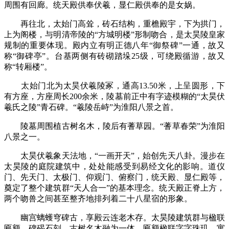
周围有回廊。统天殿供奉伏羲，显仁殿供奉的是女娲。
再往北，太始门高耸，砖石结构，重檐殿宇，下为拱门，
上为阁楼，与明清帝陵的“方城明楼”形制吻合，是太昊陵皇家
规制的重要体现。殿内立有明正德八年“御祭碑”一通，故又
称“御碑亭”。台基两侧有砖砌踏垛25级，可绕殿循游，故又
称“转厢楼”。
太始门北为太昊伏羲陵冢，通高13.50米，上呈圆形，下
有方座，方座周长200余米，陵墓前正中有字迹模糊的“太昊伏
羲氏之陵”青石碑。“羲陵岳峙”为淮阳八景之首。
陵墓周围植古树名木，陵后有蓍草园。“蓍草春荣”为淮阳
八景之一。
太昊伏羲象天法地，“一画开天”，始创先天八卦。漫步在
太昊陵的庭院建筑中，处处能感受到易经文化的影响。道仪
门、先天门、太极门、仰观门、俯察门，统天殿、显仁殿等，
奠定了整个建筑群“天人合一”的基本理念。统天殿正脊上方，
两个吻兽之间甚至整齐地排列着二十八星宿的形象。
幽宫螭蠖穹碑古，享殿云连老木存。太昊陵建筑群与楹联
匾额、碑碣石刻、古树名木融为一体，匾额楹联字字珠玑、寓