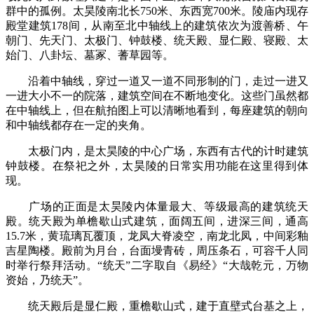
群中的孤例。太昊陵南北长750米、东西宽700米。陵庙内现存
殿堂建筑178间，从南至北中轴线上的建筑依次为渡善桥、午
朝门、先天门、太极门、钟鼓楼、统天殿、显仁殿、寝殿、太
始门、八卦坛、墓冢、蓍草园等。
沿着中轴线，穿过一道又一道不同形制的门，走过一进又
一进大小不一的院落，建筑空间在不断地变化。这些门虽然都
在中轴线上，但在航拍图上可以清晰地看到，每座建筑的朝向
和中轴线都存在一定的夹角。
太极门内，是太昊陵的中心广场，东西有古代的计时建筑
钟鼓楼。在祭祀之外，太昊陵的日常实用功能在这里得到体
现。
广场的正面是太昊陵内体量最大、等级最高的建筑统天
殿。统天殿为单檐歇山式建筑，面阔五间，进深三间，通高
15.7米，黄琉璃瓦覆顶，龙凤大脊凌空，南龙北凤，中间彩釉
吉星陶楼。殿前为月台，台面墁青砖，周压条石，可容千人同
时举行祭拜活动。“统天”二字取自《易经》“大哉乾元，万物
资始，乃统天”。
统天殿后是显仁殿，重檐歇山式，建于直壁式台基之上，