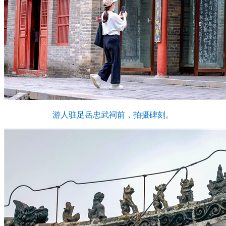
游人驻足岳忠武祠前，拍摄碑刻。