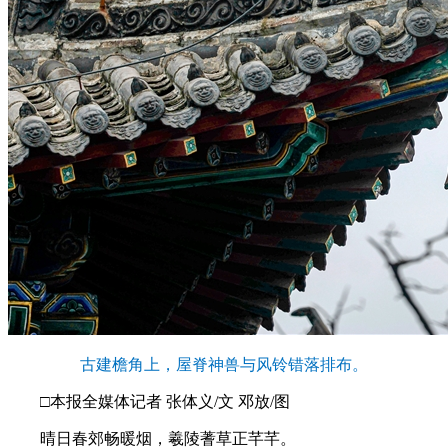
古建檐角上，屋脊神兽与风铃错落排布。
□本报全媒体记者 张体义/文 邓放/图
晴日春郊畅暖烟，羲陵蓍草正芊芊。