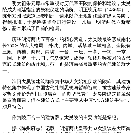
明太祖朱元璋非常重视对历代帝王陵的保护和建设，太昊
陵成为朝廷指定的祭祀伏羲的场所。明正统元年（1436年），
陈州知州张志道上奏朝廷，请求以帝王规制修葺扩建太昊陵，
得到批准，于是筹集资金进行建设。此后，明清两代不断整
修，基本形成了目前的格局。
历经明清两代五百余年的精心营造，太昊陵最终形成南北
长750米的宏大格局，外城、内城、紫禁城三城相套。全陵有
三殿、两楼、两廊、两坊、一台、一坛、一亭、一祠、一堂、
一园、七观、十六门，气势恢宏，成为中轴线对称布局的古代
宫殿式建筑的杰作和典范，也是河南省最重要的古代建筑群之
一。
淮阳太昊陵建筑群作为中华人文始祖伏羲的陵庙，其建筑
特色集中体现了中国古代礼制思想与哲学智慧，被古建筑专家
罗哲文评价为“中国陵庙合一的典型代表”。太昊陵建筑群虽然
是奉旨而建，但在建筑方式上主要遵从中原“地方建筑手法”，
颇具特色。
作为陵庙合一的建筑群，太昊陵的主要功能是祭祀。
据《陈州府志》记载，明清两代皇帝共52次派钦差大臣御