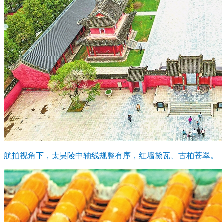
航拍视角下，太昊陵中轴线规整有序，红墙黛瓦、古柏苍翠。