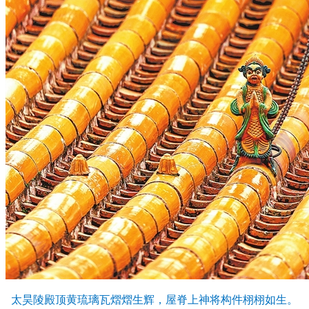
太昊陵殿顶黄琉璃瓦熠熠生辉，屋脊上神将构件栩栩如生。