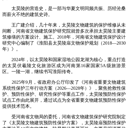
太昊陵的营造史，是一部与华夏文明同频共振、历经沧桑
而薪火不绝的建筑史诗。
王广建介绍，几十年来，太昊陵文物建筑的保护维修从未
间断，河南省文物建筑保护研究院就曾多次承担太昊陵主要建
筑修缮的方案设计、施工。2018年，河南省文物建筑保护设计
研究中心编制了《淮阳县太昊陵庙文物保护规划（2018—2030
年）》。
2024年，以太昊陵和国家湿地公园龙湖为核心，重点打造
的太昊伏羲陵文化旅游区成为河南第16家国家5A级旅游景
区。一陵一湖，继续书写淮阳传奇。
2025年9月，省政府办公厅印发了《河南省重要文物建筑
系统性保护三年行动方案（2026—2028年）》，聚焦抢救性保
护、预防性保护、研究性保护等重点工作，太昊陵预防性保护
试点工作由此展开，通过试点为全省重要文物建筑预防性保护
提供技术范本。
受河南省文物局的委托，河南省文物建筑保护研究院制定
了《太昊陵文物建筑预防性保护方案》，太昊陵庙预防性保护