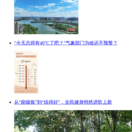
“今天总得有40°C了吧？”气象部门为啥还不预警？
从“能锻炼”到“练得好”，全民健身悄然进阶上新