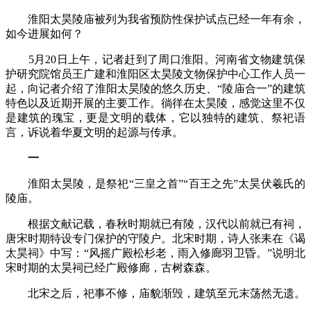
淮阳太昊陵庙被列为我省预防性保护试点已经一年有余，
如今进展如何？
5月20日上午，记者赶到了周口淮阳。河南省文物建筑保
护研究院馆员王广建和淮阳区太昊陵文物保护中心工作人员一
起，向记者介绍了淮阳太昊陵的悠久历史、“陵庙合一”的建筑
特色以及近期开展的主要工作。徜徉在太昊陵，感觉这里不仅
是建筑的瑰宝，更是文明的载体，它以独特的建筑、祭祀语
言，诉说着华夏文明的起源与传承。
一
淮阳太昊陵，是祭祀“三皇之首”“百王之先”太昊伏羲氏的
陵庙。
根据文献记载，春秋时期就已有陵，汉代以前就已有祠，
唐宋时期特设专门保护的守陵户。北宋时期，诗人张耒在《谒
太昊祠》中写：“风摇广殿松杉老，雨入修廊羽卫昏。”说明北
宋时期的太昊祠已经广殿修廊，古树森森。
北宋之后，祀事不修，庙貌渐毁，建筑至元末荡然无遗。