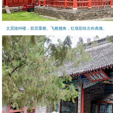
太昊陵钟楼，双层重檐、飞檐翘角，红墙彩绘古朴典雅。