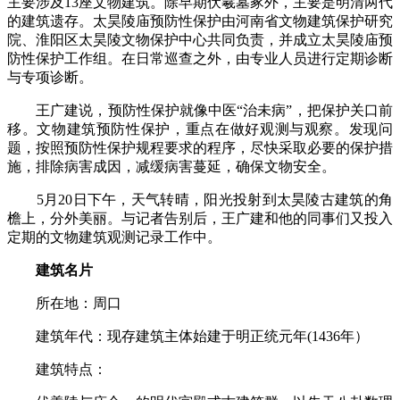
主要涉及13座文物建筑。除早期伏羲墓冢外，主要是明清两代
的建筑遗存。太昊陵庙预防性保护由河南省文物建筑保护研究
院、淮阳区太昊陵文物保护中心共同负责，并成立太昊陵庙预
防性保护工作组。在日常巡查之外，由专业人员进行定期诊断
与专项诊断。
王广建说，预防性保护就像中医“治未病”，把保护关口前
移。文物建筑预防性保护，重点在做好观测与观察。发现问
题，按照预防性保护规程要求的程序，尽快采取必要的保护措
施，排除病害成因，减缓病害蔓延，确保文物安全。
5月20日下午，天气转晴，阳光投射到太昊陵古建筑的角
檐上，分外美丽。与记者告别后，王广建和他的同事们又投入
定期的文物建筑观测记录工作中。
建筑名片
所在地：周口
建筑年代：现存建筑主体始建于明正统元年(1436年）
建筑特点：