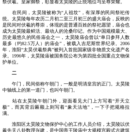
祭伏羲。皇家御祭，彰显着太昊陵的正统地位与至尊荣耀。
在民间，太昊陵被称为“人祖坟”，有深厚的民间祭祀传
统。太昊陵每年农历二月初二至三月初三的盛大庙会，反映的
是民间对伏羲的尊崇，体现的是普通百姓的祭祀愿望，庙会也
成为太昊陵最鲜活、最动人的沧桑印记。作为中国规模最大、
历史最悠久的民俗庙会之一，太昊陵庙会曾以“单日参拜人数
最多（约82.5万人）的庙会”，被载入吉尼斯世界纪录。2006
年，淮阳“太昊伏羲祭典”被列入首批国家级非物质文化遗产名
录。1996年，太昊陵庙被国务院公布为第四批全国重点文物保
护单位。
二
午门，民间俗称午朝门，一般是明清皇宫的正门。太昊陵
中轴线上的第一道门，也叫午朝门。
站在太昊陵午朝门外，迎面看见大门上方写着“开天立
极”，而其背后匾额上则写着“象天法地”，一下子把规格拉
满。
淮阳区太昊陵文物保护中心的工作人员介绍，太昊陵以伏
羲先天八卦数理兴建，是中国帝王陵庙中大规模宫殿式古建筑