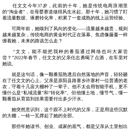
任文文今年37岁，此前的十年，她是传统电商浪潮里
的“淘金者”，在母婴赛道做得风生水起。那十年，她习惯了盯
着流量数据、琢磨转化率，积累了一套成熟的线上运营经验。
可两年前，她嗅到了风向的变化——流量越来越贵，规则
越来越复杂，传统电商的黄金时代正在落幕。焦虑像藤蔓一样
缠着她，未来的路该怎么走？
“文文，能不能把我种的番茄通过网络也叫大家尝
尝？”2022年春节，任文文的父亲任志勇喝了点酒，在车里对
她说。
就是这句话，像一颗番茄熟透后自然落地的声音，轻轻砸
在了任文文的心上。父亲是原阳县路寨乡许寨村一位普通的老
农，守着十几亩大棚种了一辈子。他不太会用智能手机，更不
懂什么是“私域流量”和“转化率”。但他懂土地，懂节气，懂一
颗番茄从育苗到挂果需要付出多少汗水。
她突然意识到，这个跟不上时代的父亲，正是用这些沉默
的大棚，一砖一瓦撑起了她的全部。
那些年她读书、创业、成家的底气，都是父亲从土里刨出