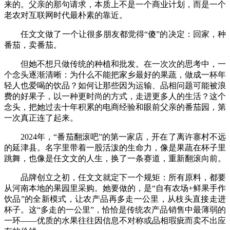
来的。父亲的那句请求，本质上不是一个商业计划，而是一个
老农对互联网时代最朴素的靠近。
任文文做了一个让很多朋友都觉得“傻”的决定：回家，种
番茄，卖番茄。
但她不想只做传统的种植和批发。在一次次的思考中，一
个念头逐渐清晰：为什么不能把家乡最好的果蔬，做成一杯年
轻人也爱喝的饮品？如何让那些因为运输、品相问题可能被浪
费的好果子，以一种更时尚的方式，走进更多人的生活？这个
念头，把她过去十年积累的电商经验和眼前父亲的番茄园，第
一次真正连了起来。
2024年，“番茄翻滚吧”的第一家店，开在了离许寨村不远
的延津县。名字里带着一股活泼的生命力，像是果蔬在杯子里
跳舞，也像是任文文的人生，换了一条赛道，重新翻滚向前。
品牌创立之初，任文文就定下一个规矩：所有原料，都要
从河南本地的果园里采购。她要做的，是“自有农场+鲜果手作
饮品”的全新模式，让农产品再多走一公里，从枝头直接走进
杯子。这“多走的一公里”，恰恰是传统农产品销售中最薄弱的
一环——优质的水果往往因信息不对称或品相瑕疵而卖不出应