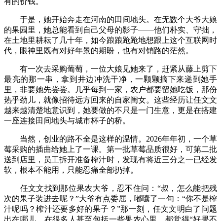
有的价钱。
于是，她开始奔走在河南的田间地头。在无数个大爷大娘
的果园里，她总能看到自己父母的影子——他们朴实、守拙，
在土地里耕耘了几十年，如今踉踉跄跄地想跟上这个互联网时
代，眼神里既有对好年景的期盼，也有对销路的茫然。
有一次去采购葡萄，一位大娘见她来了，赶紧从藤上剪下
最亮的那一串，拿到井边冲洗干净，一颗颗摘下来递到她手
里，非要她先尝尝。几乎每到一家，农户都要留她吃饭，那份
热乎劲儿，就像招待远方回来的自家闺女。这些经历让任文文
越来越清楚地意识到，她要做的不只是一门生意，更是在搭建
一座连接田间地头与城市杯子的桥。
当然，创业的路不全是这样的温情。2026年年初，一个草
莓采购的插曲给她上了一课。第一批草莓品质很好，可第二批
送到店里，员工拆开准备榨汁时，发现有将近三分之一已经发
软，根本不能用，只能忍痛全部扔掉。
任文文找到那位果农大爷，忍不住问：“叔，怎么能把残
次的果子装进去呢？”大爷有点委屈，嘟囔了一句：“你不是榨
汁呢吗？榨汁还要多好的果子？”那一刻，任文文明白了问题
出在哪儿。在很多人甚至包括一些果农心里，都觉得“好果不