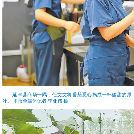
延津县商场一隅，任文文将番茄悉心捣成一杯酸甜的原
汁。 本报全媒体记者 李亚伟 摄