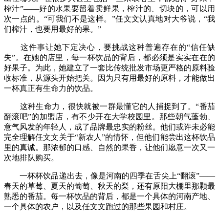
榨汁”——好的水果要留着卖鲜果，榨汁的、切块的，可以用
次一点的。“可我们不是这样。”任文文认真地对大爷说，“我
们榨汁，也要用最好的果。”
这件事让她下定决心，要挑战这种普遍存在的“信任缺
失”。在她的店里，每一杯饮品的背后，都必须是实实在在的
好果子。为此，她建立了一套比传统批发市场更严格的原料验
收标准，从源头开始把关。因为只有用最好的原料，才能做出
一杯真正有生命力的饮品。
这种生命力，很快就被一群最懂它的人捕捉到了。“番茄
翻滚吧”的加盟店，有不少开在大学校园里。那些朝气蓬勃、
意气风发的年轻人，成了品牌最忠实的粉丝。他们或许未必能
完全理解任文文关于“新农人”的情怀，但他们能尝出这杯饮品
里的真诚。那浓郁的口感、自然的果香，让他们愿意一次又一
次地排队购买。
一杯杯饮品递出去，像是河南的四季在舌尖上“翻滚”——
春天的草莓、夏天的葡萄、秋天的梨，还有原阳大棚里那颗最
熟悉的番茄。每一杯饮品的背后，都是一个具体的河南产地、
一个具体的农户，以及任文文跑过的那些果园和村庄。