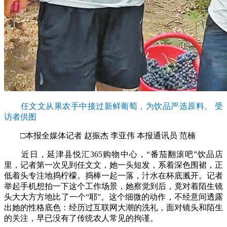
任文文从果农手中接过新鲜葡萄，为饮品严选原料。 受
访者供图
□本报全媒体记者 赵振杰 李亚伟 本报通讯员 范楠
近日，延津县悦汇365购物中心，“番茄翻滚吧”饮品店
里，记者第一次见到任文文，她一头短发，系着深色围裙，正
低着头专注地捣柠檬。捣棒一起一落，汁水在杯底溅开。记者
举起手机想拍一下这个工作场景，她察觉到后，竟对着陌生镜
头大大方方地比了一个“耶”。这个细微的动作，不经意间透露
出她的性格底色：经历过互联网大潮的洗礼，面对镜头和陌生
的关注，早已没有了传统农人常见的拘谨。