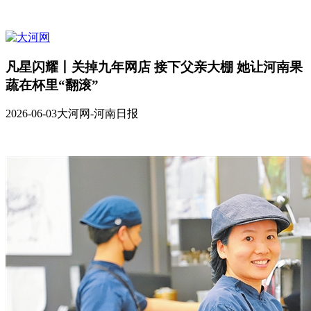
凡星闪耀丨关掉九年网店 接下父亲大棚 她让河南果
蔬在杯里“翻滚”
2026-06-03
大河网-河南日报