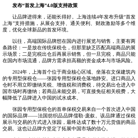
发布“首发上海”4.0版支持政策
让品牌进得来，还能长得好。上海连续4年发布升级“首发
上海”支持措施，从展会支持、通关便利、财政激励等多个维
度，优化全球新品的首发环境。
以往，高端国际品牌想在国内进行展览与销售，主要有两
条路径：一是放在传统保税仓，但那里缺乏匹配高端商品的展
示场景；二是完税出仓后再展示销售，但一旦完税，商品只能
在国内市场流通，品牌方需承担高额的资金成本与市场风险。
2024年，上海首个位于商业核心区域、坐落在文保建筑内
的专用型保税仓——张园专用型保税仓落地静安。进口商品入
仓时不用立即缴纳关税、增值税和消费税，待交易出仓进入中
国市场时再缴纳；若商品未能交易，可直接免征相关税费，大
幅降低了品牌进入中国的试水成本。
张园专用型保税仓的首单保税交易来自一个首次进入中国
的国际品牌——法国纺织品品牌儒勒·庞叙。该品牌通过保税
展示与交易的方式进入张园，最终达成了数十万元货值的商品
交易。这也让品牌方坚定了拓展中国市场的信心。