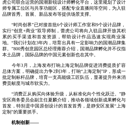
虎公司联合运营的国潮新锐设计师孵化平台，这里规划了设计
师专属工位区与共享功能区，搭配专业直播间等空间，为入驻
品牌首秀、首展、新品发布等提供场景支撑。
“时尚创界”已对接首批6个设计师工作室和9个设计品牌，
实行“创意+商业”双导师制，蕾虎公司将向入驻品牌开放其积
累的买手渠道和首发资源，帮助设计作品迅速实现商业落
地。“我们计划在3年内，培育出具有一定影响力的国潮品牌集
群。”800秀创意园区总经理雍蓉介绍，国潮品牌孵化并不仅指
本土品牌，国际品牌的中国元素创新也在其中。
今年3月，上海发布打响上海定制品牌促进消费提质扩容
总体方案，明确提出力争2到3年，打响“上海定制”IP，形成一
批定制标杆品牌，培育一支高能级工匠队伍，显著提升外来消
费贡献度与城市软实力。
“消费正从购买向体验升级，从标准化向个性化跃迁。”静
安区商务委员会副主任夏麟介绍，推动各领域创新成果孵化与
首发，特别是中国原创设计的首发首秀，是静安区发展“上海
定制”的重要抓手。
机制创新——