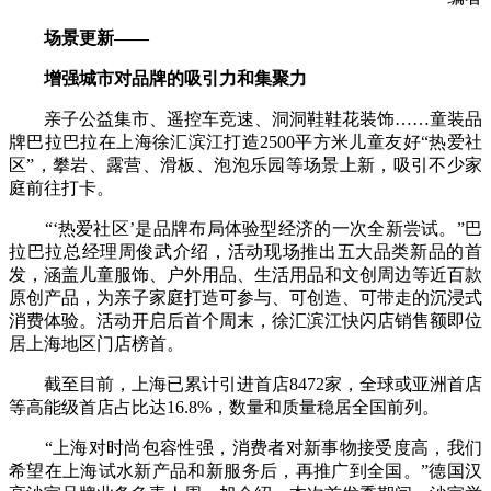
场景更新——
增强城市对品牌的吸引力和集聚力
亲子公益集市、遥控车竞速、洞洞鞋鞋花装饰……童装品
牌巴拉巴拉在上海徐汇滨江打造2500平方米儿童友好“热爱社
区”，攀岩、露营、滑板、泡泡乐园等场景上新，吸引不少家
庭前往打卡。
“‘热爱社区’是品牌布局体验型经济的一次全新尝试。”巴
拉巴拉总经理周俊武介绍，活动现场推出五大品类新品的首
发，涵盖儿童服饰、户外用品、生活用品和文创周边等近百款
原创产品，为亲子家庭打造可参与、可创造、可带走的沉浸式
消费体验。活动开启后首个周末，徐汇滨江快闪店销售额即位
居上海地区门店榜首。
截至目前，上海已累计引进首店8472家，全球或亚洲首店
等高能级首店占比达16.8%，数量和质量稳居全国前列。
“上海对时尚包容性强，消费者对新事物接受度高，我们
希望在上海试水新产品和新服务后，再推广到全国。”德国汉