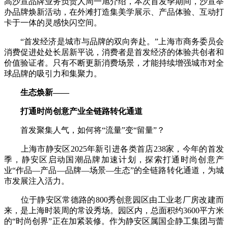
高沙宣品牌业务负责人周一旭介绍，本次首发季期间，沙宣举
办品牌焕新活动，在外滩打造集美学展示、产品体验、互动打
卡于一体的灵感快闪空间。
“首发经济是城市与品牌的双向奔赴。”上海市商务委员会
消费促进处处长居新平说，消费者是首发经济的体验共创者和
价值验证者。只有不断更新消费场景，才能持续增强城市对全
球品牌的吸引力和集聚力。
生态焕新——
打通时尚创意产业全链路转化通道
首发聚集人气，如何将“流量”变“留量”？
上海市静安区2025年新引进各类首店238家，今年的首发
季，静安区启动国潮品牌加速计划，探索打通时尚创意产
业“作品—产品—品牌—场景—生态”的全链路转化通道，为城
市发展注入活力。
位于静安区常德路的800秀创意园区由工业老厂房改建而
来，是上海时装周的常设秀场。园区内，总面积约3600平方米
的“时尚创界”正在加紧装修。作为静安区属国企静工集团与蕾