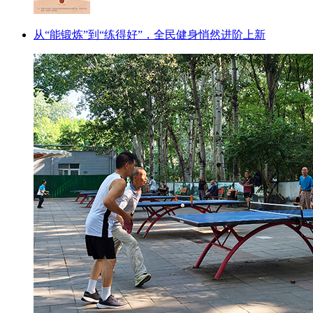
从“能锻炼”到“练得好”，全民健身悄然进阶上新