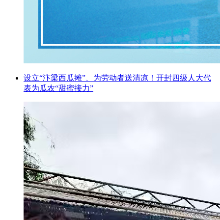
设立“汴梁西瓜摊”、为劳动者送清凉！开封四级人大代
表为瓜农“甜蜜接力”