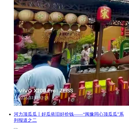
河力顶瓜瓜丨好瓜依旧好价钱——“闽豫同心顶瓜瓜”系
列报道之二