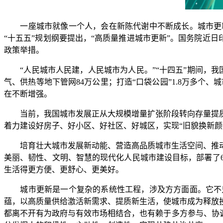
一座城市就像一个人，会在新陈代谢中不断成长。城市更新
“十五五”规划纲要提出，“高质量推进城市更新”。国务院近
政策举措。
“人民城市人民建，人民城市为人民。”“十四五”期间，我国累
气、供热等地下管网84万公里；打造“口袋公园”1.8万多个
在不断增强。
当前，我国城市发展正从大规模增量扩张阶段转向存量提质
着力建设好房子、好小区、好社区、好城区，实现“旧貌换新
培育壮大城市发展新动能、营造高品质城市生活空间、推动
美丽、韧性、文明、智慧的现代化人民城市建设目标，部署了
生活得更方便、更舒心、更美好。
城市更新是一个复杂的系统性工程，涉及方方面面。它不只
蕴，以高质量供给激活新需求、提质新生活，使城市成为释放
都离不开有为政府与有效市场相结合，也有赖于多方参与、协