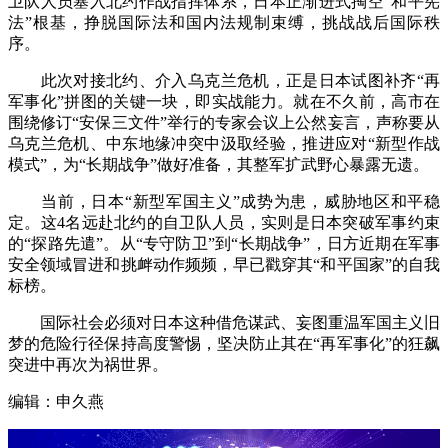
卫队人员塞入北约作战指挥体系，日本正渐进式掏空“和平宪
法”根基，挣脱国际法和国内法规制束缚，挑战战后国际秩
序。
此次对接北约、介入乌克兰危机，正是日本试图补齐“再
军事化”拼图的关键一块，即实战能力。就在不久前，高市在
围绕修订“安保三文件”举行的专家会议上公然妄言，声称要从
乌克兰危机、中东地缘冲突中汲取经验，推进应对“新型作战
模式”，为“长期战争”做好准备，其整军扩武野心暴露无遗。
当前，日本“新型军国主义”成势为患，威胁地区和平稳
定。这4名远赴北约的自卫队人员，实则是日本突破军事约束
的“探路先遣”。从“专守防卫”到“长期战争”，日方近期在军事
安全领域冒进和挑衅动作频频，早已戳穿其“和平国家”的自我
标榜。
国际社会必须对日本这种借危谋武、妄图重温军国主义旧
梦的危险行径保持高度警惕，坚决防止其在“再军事化”的狂飙
突进中再次为祸世界。
编辑：申久燕