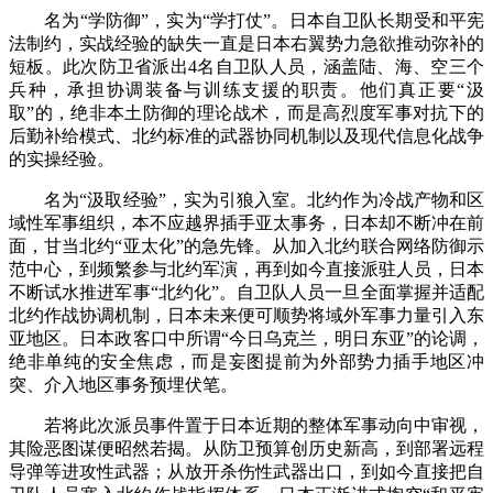
名为“学防御”，实为“学打仗”。日本自卫队长期受和平宪
法制约，实战经验的缺失一直是日本右翼势力急欲推动弥补的
短板。此次防卫省派出4名自卫队人员，涵盖陆、海、空三个
兵种，承担协调装备与训练支援的职责。他们真正要“汲
取”的，绝非本土防御的理论战术，而是高烈度军事对抗下的
后勤补给模式、北约标准的武器协同机制以及现代信息化战争
的实操经验。
名为“汲取经验”，实为引狼入室。北约作为冷战产物和区
域性军事组织，本不应越界插手亚太事务，日本却不断冲在前
面，甘当北约“亚太化”的急先锋。从加入北约联合网络防御示
范中心，到频繁参与北约军演，再到如今直接派驻人员，日本
不断试水推进军事“北约化”。自卫队人员一旦全面掌握并适配
北约作战协调机制，日本未来便可顺势将域外军事力量引入东
亚地区。日本政客口中所谓“今日乌克兰，明日东亚”的论调，
绝非单纯的安全焦虑，而是妄图提前为外部势力插手地区冲
突、介入地区事务预埋伏笔。
若将此次派员事件置于日本近期的整体军事动向中审视，
其险恶图谋便昭然若揭。从防卫预算创历史新高，到部署远程
导弹等进攻性武器；从放开杀伤性武器出口，到如今直接把自