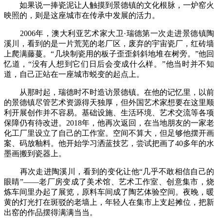
如果说一捧瓷泥让人触摸到景德镇的文化根脉，一炉窑火
映照的，则是这座城市在传承中发展的活力。
2006年，澳大利亚艺术家大卫·瑞德第一次走进景德镇陶
溪川，看到的是一片荒芜的老厂区，废弃的宇宙瓷厂，红砖墙
上爬满藤蔓。“几块制瓷用的板子歪歪斜斜地堆在树旁。”他回
忆道，“没有人想到它们日后会变成什么样。”他当时并不知
道，自己正站在一座城市蜕变的起点上。
从那时起，瑞德时不时造访景德镇。在他的记忆里，以前
的景德镇尽管艺术资源得天独厚，但外国艺术家想要在这里顺
利开展创作并不容易。基础设施、生活环境、艺术交流等各项
保障仍有待改进。2018年，他再次返回，在当地朋友的一家老
化工厂里设立了自己的工作室。空间不算大，但足够他摆开画
案、码放釉料。他开始学习洒蓝技艺，尝试把画了40多年的水
墨画搬到瓷器上。
再次走进陶溪川，看到的变化让他“几乎不敢相信自己的
眼睛”——老厂房变成了美术馆、艺术工作室、创意集市，烧
炼车间里办起了展览，原料车间成了陶艺体验空间。夜晚，暖
黄的灯光打在斑驳的老墙上，年轻人在集市上支起摊位，把新
出窑的作品摆得满满当当。