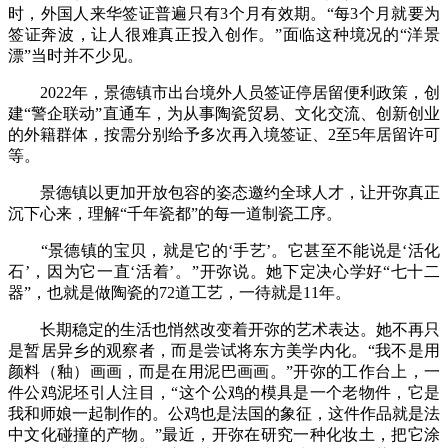
时，外国人来华签证普遍只有3个月有效期。“每3个月就要为
签证奔波，让人很难真正投入创作。”面临这种境况的“洋景
漂”当时并不少见。
2022年，景德镇市出台境外人员签证停居留便利政策，创
建“警企联动”直通车，为从事陶瓷贸易、文化交流、创新创业
的外籍群体，按需分别给予多次再入境签证、2至5年居留许可
等。
景德镇以更加开放包容的姿态邀约全球人才，让开弥真正
沉下心来，理解“千年瓷都”的每一道制瓷工序。
“景德镇的宝贝，就是它的‘手艺’。它甚至不能说是‘活化
石’，因为它一直‘活着’。”开弥说。她下定决心学好“七十二
器”，也就是做陶瓷的72道工艺，一待就是11年。
长期稳定的生活也悄然改变着开弥的艺术表达。她不再只
是暂居异乡的观察者，而是尝试将东方美学内化。“我不是用
颜料（釉）画画，而是在用泥巴画画。”开弥的工作台上，一
件公鸡泥坯引人注目，“这个公鸡的模具是一个老物件，它是
我和师娘一起制作的。公鸡也是法国的象征，这件作品就是法
中文化碰撞的产物。”最近，开弥在研究一种化妆土，把它涂