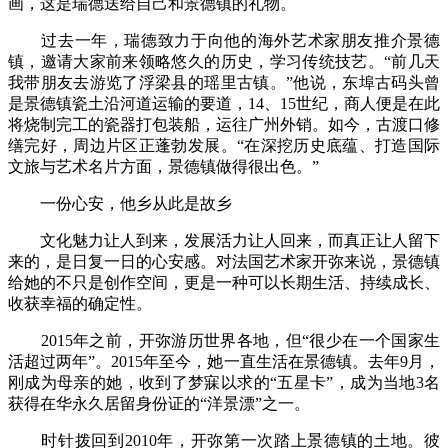
画，这是瑞德送给自己和景德镇的礼物。
过去一年，瑞德致力于向他的海外艺术家朋友推介景德
镇，邀请大家前来领略悠久的历史，学习传统技艺。“前几天
我带朋友去游览了浮梁县的瑶里古镇。”他说，东埠古码头曾
是景德镇瓷土沿河道运输的要道，14、15世纪，商人便是在此
将烧制完工的瓷器打包装船，运往广州外销。如今，古渡口修
缮完好，周边片区正蓬勃发展。“在深挖历史底蕴、打造国际
文旅与艺术名片方面，景德镇做得很出色。”
一份心安，他乡从此是故乡
文化魅力让人到来，发展活力让人回来，而真正让人留下
来的，是日复一日的心安感。对法国艺术家开弥来说，景德镇
给她的不只是创作空间，更是一种可以长期生活、持续成长、
收获幸福的确定性。
2015年之前，开弥游历世界各地，但“很少在一个国家生
活超过两年”。2015年至今，她一直生活在景德镇。去年9月，
刚成为母亲的她，收到了梦寐以求的“五星卡”，成为当地3名
获得在华永久居留身份证的“洋景漂”之一。
时针拨回到2010年，开弥第一次踏上景德镇的土地。彼