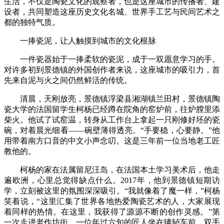
生活，不仅是陶瓷文化的观察者，也是这座城市的传播者、建
设者，共同塑造这座历史文化名城、世界手工艺与民间艺术之
都的独特气质。
一捧瓷泥，让人触摸到城市的文化根脉
一件瓷器始于一捧柔软的瓷泥，成于一双愿意学习的手。
对许多初到景德镇的外国创作者来说，这座城市的吸引力，首
先来自泥与火之间仍然鲜活的传统。
清晨，天刚放亮，景德镇浮梁县湘湖镇兰田村，景德镇陶
瓷大学的法国留学生柯杨已经蹲在院角的窑炉前，往炉膛里添
柴火。他试了试窑温，转身从工作台上拿起一只刚修好坯的瓷
碗，对着晨光细看——碗壁薄得透亮。“手要稳，心要静。”他
用带着南方口音的中文小声念叨。这是三年前一位当地老工匠
教他的。
柯杨的家在法属留尼汪岛，在法国本土学习美术后，他走
遍欧洲，心里总觉得缺点什么。2017年，他到景德镇短期访
学，立刻被这里的氛围深深吸引。“我就像着了魔一样，”柯杨
笑着说，“这里汇集了世界各地热爱陶瓷艺术的人，大家展现
着同样的热情。在这里，我获得了源源不断的创作灵感。”第
一次走进老作坊街，一位年过六旬的匠人坐在辘轳车前，双手