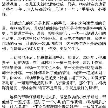
沾满泥浆，一会儿工夫就把泥坯拉成一只碗。柯杨站在旁边看
了整个下午，老人头都没抬，只说了一句：“手要稳，心要
静。”
让他难忘的不只是老匠人的手艺，还有这句话背后的分
量。在柯杨看来，景德镇的制瓷传统不是停留在展柜中的历
史，而是通过手势、语言、规矩和耐心，一代一代刻进人们的
生活里。老作坊里转动的辘轳车、街巷中堆放的匣钵、窑炉里
跳动的火光，让他第一次真切感到：这里的传统不是静态陈
列，而是每天仍被人使用、传授、更新的生活。
回到留尼汪后，他总想着那些泥、那团火。2024年，他和
妻子回到景德镇，在兰田村租下一栋三层小楼，建起工作室。
初到景德镇，柯杨一句中文也不会。第一次走进作坊想请教，
却张不开嘴。一位师傅看出了他的窘迫，端来一坨泥比划：
来，你试试。柯杨笨拙地把泥按上转盘，塌了三次，师傅没有
不耐烦，一遍遍帮他把泥扶正，说“慢慢来”。那个下午，柯杨
浑身是泥，却体会到“语言不是障碍，手就是最好的翻译”。
这样的帮助柯杨遇到过太多。隔壁作坊的小伙子路过，帮
他修了一整打坯，还讲了一个小时的工作要领。柯杨问多少
钱，对方摆摆手，“下次你帮我画个青花就行”。一位做了40年