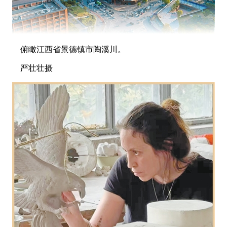
俯瞰江西省景德镇市陶溪川。
严壮壮摄