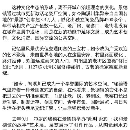
这种文化生态的形成，离不开城市治理理念的变化。景德
镇通过城市更新激活老瓷厂空间，如今陶溪川集聚来自全国各
地的“景漂”创客超3.3万人，孵化出独立陶瓷品牌4500余个，
年带动相关产业产值数十亿元。老厂房、老窑口、老街巷没有
在城市发展中退场，而是在新的功能中延续文脉，成为艺术创
作、文化消费、国际交流的公共空间。
记忆里风景优美但交通闭塞的三宝村，如今成为广受欢迎
的艺术聚落，来自世界各地的人在这里安家。村里路面硬化，
路灯延伸，欢迎远道而来的人们。陶阳里的老街区遵循“修旧
如旧”原则，1127栋明清民居修缮如初，古老的徐家窑重新复
烧。
“如今，陶溪川已成为一个享誉国际的艺术空间。”瑞德语
气里带着一种老朋友式的自豪。在他看来，景德镇的变化不是
把过去的一切推倒重来，而是让老厂房、老街区、老窑口长出
新功能。制瓷遗存、创意空间、青年市集、国际展览，与日常
生活在街头巷尾交织汇聚，让古老瓷都焕发新生。
去年9月，70岁的瑞德在景德镇举办“此时·此刻：我和景
德镇的故事”艺术展。展览展示了41件作品，从陶瓷到水彩