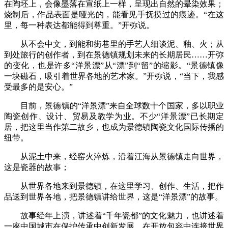
在陶坯上，会像墨落在宣纸上一样，呈现出自然的晕染效果；
烧制后，作品表面是哑光的，能看见手抚摸过的痕迹。“在这
里，每一种表达都能得到尊重。”开弥说。
从不会中文，到能和街巷里的手艺人细谈泥、釉、火；从
到处旅行的创作者，到在景德镇规划未来的长期居民……开弥
的变化，也是许多“洋景漂”从“漂”到“留”的缩影。“景德镇像
一块磁石，吸引着世界各地的艺术家。”开弥说，“当下，我感
受最多的是安心。”
目前，景德镇的“洋景漂”来自全球数十个国家，多以职业
陶瓷创作、设计、贸易及教学为业。不少“洋景漂”已长期定
居，把这里当作第二故乡，也成为景德镇陶瓷文化国际传播的
纽带。
从泥土中来，经窑火淬炼，沿着江海从景德镇走向世界，
这是瓷器的故事；
从世界各地来到景德镇，在这里学习、创作、生活，把作
品送到世界各地，把景德镇讲给世界，这是“洋景漂”的故事。
故事经年上演，讲述着“千年瓷都”的文化魅力，也讲述着
一座中国城市在保护传承中创新发展、在开放包容中连接世界