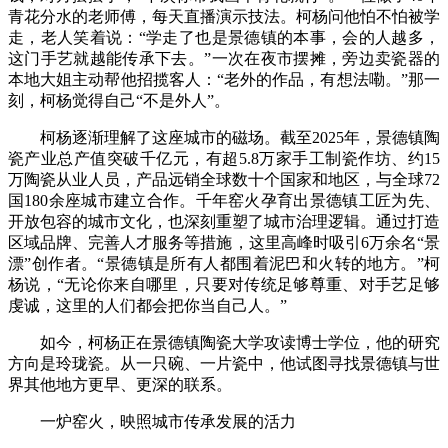
青花分水的老师傅，每天直播演示技法。柯杨问他怕不怕被学
走，老人笑着说：“学走了也是景德镇的本事，会的人越多，
这门手艺就越能传承下去。”一次在夜市摆摊，旁边卖瓷器的
本地大姐主动帮他招揽客人：“老外的作品，有想法嘞。”那一
刻，柯杨觉得自己“不是外人”。
柯杨逐渐理解了这座城市的磁场。截至2025年，景德镇陶
瓷产业总产值突破千亿元，有超5.8万家手工制瓷作坊、约15
万陶瓷从业人员，产品远销全球数十个国家和地区，与全球72
国180余座城市建立合作。千年窑火孕育出景德镇工匠为先、
开放包容的城市文化，也深刻重塑了城市治理逻辑。通过打造
区域品牌、完善人才服务等措施，这里高峰时吸引6万余名“景
漂”创作者。“景德镇是所有人都围着泥巴和火转的地方。”柯
杨说，“无论你来自哪里，只要对传统足够尊重、对手艺足够
虔诚，这里的人们都会把你当自己人。”
如今，柯杨正在景德镇陶瓷大学攻读博士学位，他的研究
方向是玲珑瓷。从一只碗、一片瓷中，他试图寻找景德镇与世
界其他地方更早、更深的联系。
一炉窑火，映照城市传承发展的活力