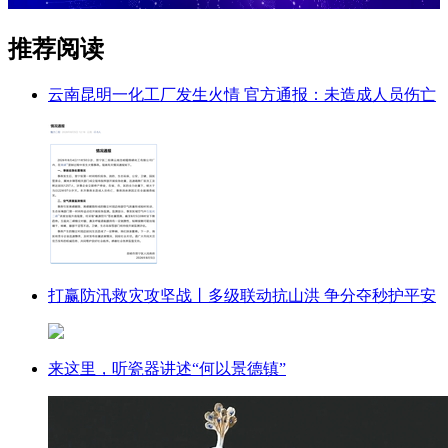
推荐阅读
云南昆明一化工厂发生火情 官方通报：未造成人员伤亡
打赢防汛救灾攻坚战丨多级联动抗山洪 争分夺秒护平安
来这里，听瓷器讲述“何以景德镇”