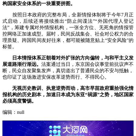
构国家安全体系的一块重要拼图。
按照日本政府的完整布局，全新情报体制将于今年7月正
式启动，后续还将接续推出“防止间谍法”“外国代理人登记
法”，筹建专属对外情报机构，一张全方位、无死角的情报管
控网络正加速成型。届时，民间反战集会、社会对公权力的合
理质疑、跨国民间友好往来，都可能被随意贴上“安全风险”的
标签。
日本情报体系正朝着对外扩张的方向偏转，与和平主义发
展道路渐行渐远。
法案通过当日，东京国会议事堂前抗议声不
断，民众自发聚集发声，真切道出了普通民众的不安与抵触，
也印证了这场激进安保改革逆势而行、不得民心。
无视历史教训、执意逆势而动，高市早苗政府重拾强化情
报机构的历史剧本，加速日本成为东亚“祸源”之势，地区国家
必须高度警惕。
编辑：null