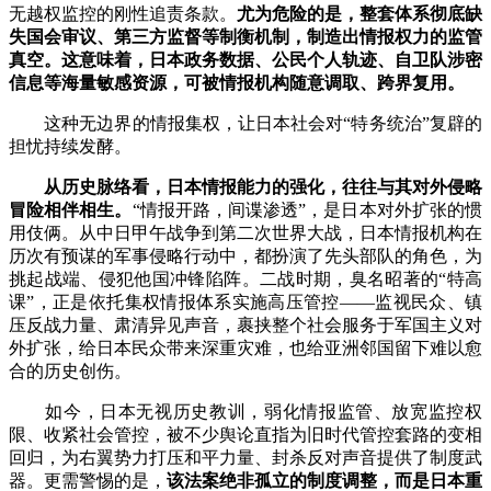
无越权监控的刚性追责条款。
尤为危险的是，整套体系彻底缺
失国会审议、第三方监督等制衡机制，制造出情报权力的监管
真空。这意味着，日本政务数据、公民个人轨迹、自卫队涉密
信息等海量敏感资源，可被情报机构随意调取、跨界复用。
这种无边界的情报集权，让日本社会对“特务统治”复辟的
担忧持续发酵。
从历史脉络看，日本情报能力的强化，往往与其对外侵略
冒险相伴相生。
“情报开路，间谍渗透”，是日本对外扩张的惯
用伎俩。从中日甲午战争到第二次世界大战，日本情报机构在
历次有预谋的军事侵略行动中，都扮演了先头部队的角色，为
挑起战端、侵犯他国冲锋陷阵。二战时期，臭名昭著的“特高
课”，正是依托集权情报体系实施高压管控——监视民众、镇
压反战力量、肃清异见声音，裹挟整个社会服务于军国主义对
外扩张，给日本民众带来深重灾难，也给亚洲邻国留下难以愈
合的历史创伤。
如今，日本无视历史教训，弱化情报监管、放宽监控权
限、收紧社会管控，被不少舆论直指为旧时代管控套路的变相
回归，为右翼势力打压和平力量、封杀反对声音提供了制度武
器。更需警惕的是，
该法案绝非孤立的制度调整，而是日本重