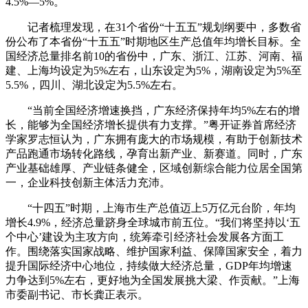
4.5%—5%。
记者梳理发现，在31个省份“十五五”规划纲要中，多数省
份公布了本省份“十五五”时期地区生产总值年均增长目标。全
国经济总量排名前10的省份中，广东、浙江、江苏、河南、福
建、上海均设定为5%左右，山东设定为5%，湖南设定为5%至
5.5%，四川、湖北设定为5.5%左右。
“当前全国经济增速换挡，广东经济保持年均5%左右的增
长，能够为全国经济增长提供有力支撑。”粤开证券首席经济
学家罗志恒认为，广东拥有庞大的市场规模，有助于创新技术
产品跑通市场转化路线，孕育出新产业、新赛道。同时，广东
产业基础雄厚、产业链条健全，区域创新综合能力位居全国第
一，企业科技创新主体活力充沛。
“十四五”时期，上海市生产总值迈上5万亿元台阶，年均
增长4.9%，经济总量跻身全球城市前五位。“我们将坚持以‘五
个中心’建设为主攻方向，统筹牵引经济社会发展各方面工
作。围绕落实国家战略、维护国家利益、保障国家安全，着力
提升国际经济中心地位，持续做大经济总量，GDP年均增速
力争达到5%左右，更好地为全国发展挑大梁、作贡献。”上海
市委副书记、市长龚正表示。