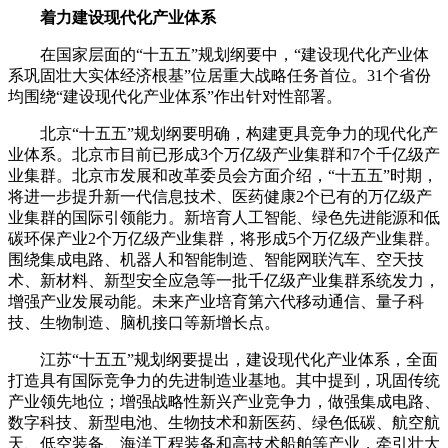
着力建设现代化产业体系
在国家层面的“十五五”规划纲要中，“建设现代化产业体
系巩固壮大实体经济根基”位居重大战略任务首位。31个省份
均围绕“建设现代化产业体系”作出针对性部署。
北京“十五五”规划纲要明确，构建更具竞争力的现代化产
业体系。北京市目前已形成3个万亿级产业集群和7个千亿级产
业集群。北京市发展和改革委员会方面介绍，“十五五”时期，
将进一步提升新一代信息技术、医药健康2个已有的万亿级产
业集群的国际引领能力。新培育人工智能、绿色先进能源和低
碳环保产业2个万亿级产业集群，将形成5个万亿级产业集群。
围绕集成电路、机器人和智能制造、智能网联汽车、空天技
术、新材料、新型安全应急等一批千亿级产业集群系统发力，
增强产业发展动能。未来产业培育第六代移动通信、量子科
技、生物制造、脑机接口等新增长点。
江苏“十五五”规划纲要提出，建设现代化产业体系，全面
打造具有国际竞争力的先进制造业基地。其中提到，巩固传统
产业领先地位；增强战略性新兴产业竞争力，做强集成电路、
数字科技、新型电池、生物技术和新医药、绿色低碳、航空航
天、低空装备、海洋工程装备和高技术船舶等产业，牵引壮大