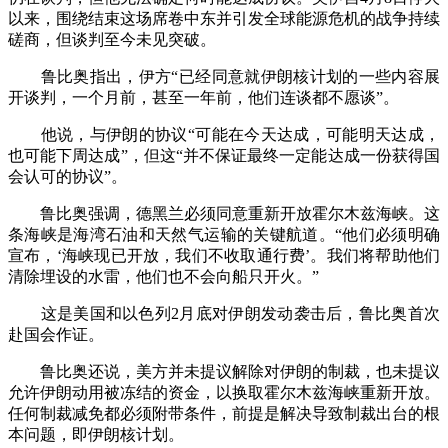
以来，围绕结束这场席卷中东并引发全球能源危机的战争持续
磋商，但谈判至今未见突破。
鲁比奥指出，伊方“已经同意就伊朗核计划的一些内容展
开谈判，一个月前，甚至一年前，他们连谈都不愿谈”。
他说，与伊朗的协议“可能在今天达成，可能明天达成，
也可能下周达成”，但这“并不保证最终一定能达成一份获得国
会认可的协议”。
鲁比奥强调，德黑兰必须同意重新开放霍尔木兹海峡。这
条海峡是海湾石油和天然气运输的关键航道。“他们必须明确
宣布，‘海峡现已开放，我们不收取通行费’。我们将帮助他们
清除埋设的水雷，他们也不会向船只开火。”
这是美国和以色列2月底对伊朗发动袭击后，鲁比奥首次
赴国会作证。
鲁比奥还说，美方并未提议解除对伊朗的制裁，也未提议
允许伊朗动用被冻结的资金，以换取霍尔木兹海峡重新开放。
任何制裁减免都必须附带条件，前提是解决导致制裁出台的根
本问题，即伊朗核计划。