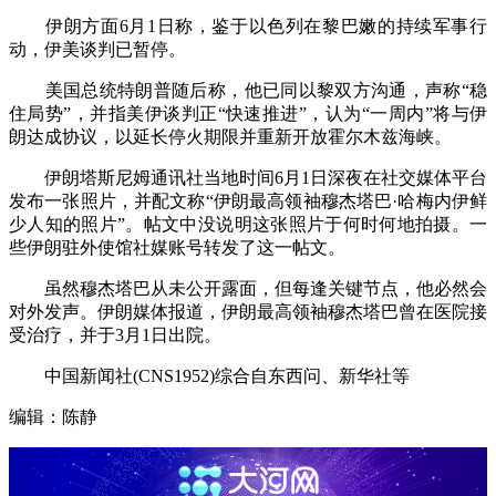
伊朗方面6月1日称，鉴于以色列在黎巴嫩的持续军事行
动，伊美谈判已暂停。
美国总统特朗普随后称，他已同以黎双方沟通，声称“稳
住局势”，并指美伊谈判正“快速推进”，认为“一周内”将与伊
朗达成协议，以延长停火期限并重新开放霍尔木兹海峡。
伊朗塔斯尼姆通讯社当地时间6月1日深夜在社交媒体平台
发布一张照片，并配文称“伊朗最高领袖穆杰塔巴·哈梅内伊鲜
少人知的照片”。帖文中没说明这张照片于何时何地拍摄。一
些伊朗驻外使馆社媒账号转发了这一帖文。
虽然穆杰塔巴从未公开露面，但每逢关键节点，他必然会
对外发声。伊朗媒体报道，伊朗最高领袖穆杰塔巴曾在医院接
受治疗，并于3月1日出院。
中国新闻社(CNS1952)综合自东西问、新华社等
编辑：陈静