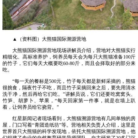
▲（资料图）大熊猫国际溯源营地
大熊猫国际溯源营地现场讲解员介绍，营地对大熊猫实行
精细化、高标准养护，饲养员每天会为每只大熊猫准备100斤
的竹子，它们每天大概要吃60-80斤，而且会择取好的部分来
吃。
“每一天的餐标是500元，竹子每天都是新鲜采摘的，熊猫
很挑食，隔夜竹子不吃，而且竹子采摘回来之后，要先用清水
洗干净，然后再给它们吃。”讲解员说，它们还要吃窝窝头、
竹笋、胡萝卜、苹果，“每天回家第一件事，就是在墙上趴
着，让饲养员给它挠背。”
红星新闻记者现场看到，大熊猫溯源营地有几间单独的房
屋，门口写着“青团造纸坊”等。营地相关负责人介绍，这里是
世界首只大熊猫的科学发现地，依托大熊猫国际溯源营地，他
们组建了专业的自然教育研学导师团队，自主研发了20多门沉