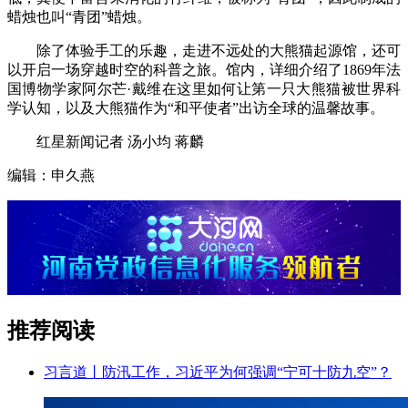
蜡烛也叫“青团”蜡烛。
除了体验手工的乐趣，走进不远处的大熊猫起源馆，还可
以开启一场穿越时空的科普之旅。馆内，详细介绍了1869年法
国博物学家阿尔芒·戴维在这里如何让第一只大熊猫被世界科
学认知，以及大熊猫作为“和平使者”出访全球的温馨故事。
红星新闻记者 汤小均 蒋麟
编辑：申久燕
推荐阅读
习言道丨防汛工作，习近平为何强调“宁可十防九空”？