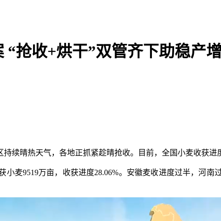
 “抢收+烘干”双管齐下助稳产
区持续晴热天气，各地正抓紧趁晴抢收。目前，全国小麦收获进
小麦9519万亩，收获进度28.06%。安徽麦收进度过半，河