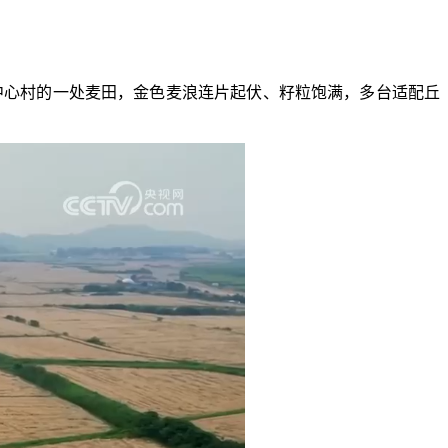
中心村的一处麦田，金色麦浪连片起伏、籽粒饱满，多台适配丘