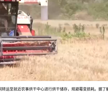
运至就近农事烘干中心进行烘干储存，规避霉变损耗。据了解，肥