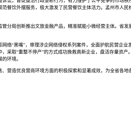
益诉讼，督促整治行政垄断行为，有力维护了公平竞争的市场秩
规范餐饮外摆服务，极大激发了民营餐饮主体活力。孟州市人民检
监管分局创新推出文旅金融产品，精准赋能小微经营主体。省发
惩网络“黑嘴”，审理涉企网络侵权系列案件，全面护航民营企业
中，采取“重整不停产”的方式成功挽救高新企业，盘活存量资产
展的环境。
法、营造优良营商环境方面的积极探索和显著成效，为全省各地