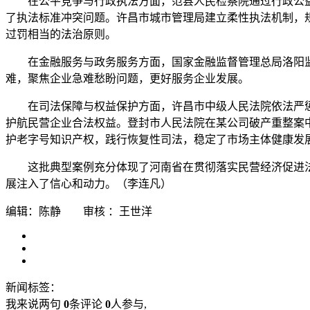
在公平竞争与行政执法方面，范县人民检察院通过行政公
了执法标准冲突问题。许昌市城市管理局建立柔性执法机制，
过罚相当的法治原则。
在金融服务与政务服务方面，国家金融监督管理总局洛阳
难，聚焦企业急难愁盼问题，更好服务企业发展。
在司法保障与权益保护方面，许昌市中级人民法院依法严
护航民营企业合法权益。登封市人民法院在某公司破产重整案
护老字号知识产权，践行恢复性司法，稳定了市场主体健康发
这批典型案例充分体现了河南省在贯彻落实民营经济促进
展注入了信心和动力。（李连凡）
编辑：陈静 审核 ：王世洋
新闻标签：
我来说两句
0
条评论
0
人参与,