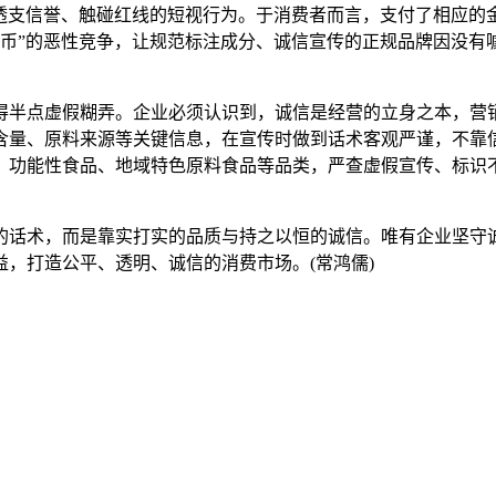
支信誉、触碰红线的短视行为。于消费者而言，支付了相应的
良币”的恶性竞争，让规范标注成分、诚信宣传的正规品牌因没有
半点虚假糊弄。企业必须认识到，诚信是经营的立身之本，营销
含量、原料来源等关键信息，在宣传时做到话术客观严谨，不靠
、功能性食品、地域特色原料食品等品类，严查虚假宣传、标识
话术，而是靠实打实的品质与持之以恒的诚信。唯有企业坚守诚
，打造公平、透明、诚信的消费市场。(常鸿儒)