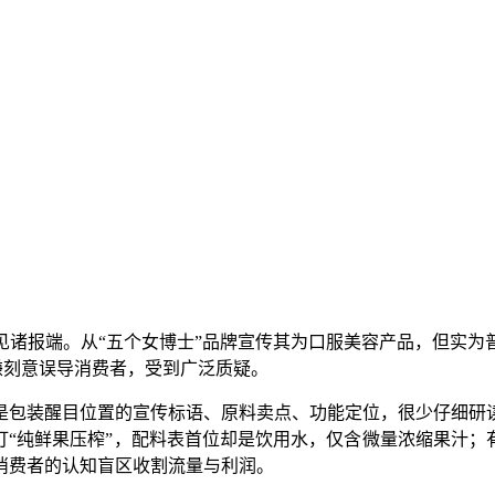
报端。从“五个女博士”品牌宣传其为口服美容产品，但实为普通
涉嫌刻意误导消费者，受到广泛质疑。
包装醒目位置的宣传标语、原料卖点、功能定位，很少仔细研读
打“纯鲜果压榨”，配料表首位却是饮用水，仅含微量浓缩果汁；
消费者的认知盲区收割流量与利润。