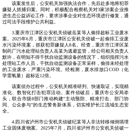
该案发生后，公安机关加强执法合作，先后赴多地将犯罪
嫌疑人抓捕归案。同时，积极配合检察机关对3家涉案企业推
进生态公益诉讼工作，要求涉事企业对生态环境进行修复，通
过司法手段维护公共利益。
3.重庆市江津区公安机关侦破岳某等人偷排超标工业废水
案。2025年6月，重庆市江津区公安机关侦破一起偷排工业废
水污染环境案，抓获犯罪嫌疑人8名。经查，重庆市江津区某
制药厂污水处理站负责人岳某为逃避监管，经公司相关负责人
默许，在明知不得干扰自动监测设备的情况下，组织指挥污水
处理站工作人员，干扰自动监测设备正常采样，偷排未经处理
的工业废水，严重污染环境。经检测，废水排放口COD（化
学需氧量）超标近12倍。
该案侦办过程中，公安机关精准研判、快速取证，实现精
准化、数智化打击犯罪活动。案件侦破后，重庆市公安局牵
头，联合市级8部门推动构建“主动预防、精准打击、部门协
同、公众参与”的生态警务新体系，切实维护长江流域生态安
全。
4.四川省泸州市公安机关侦破纪某等人非法转移倾倒填埋
工业固体废物案。2025年7月，四川省泸州市公安机关侦破一