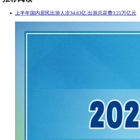
上半年国内居民出游人次34.63亿 出游总花费3.21万亿元