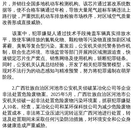
片，并销往全国多地机动车检测机构。该芯片通过篡改系统数
据等，使不合格车辆通过年检，导致大量尾气超标车辆违法上
路行驶，严重扰乱机动车排放检验市场秩序，对区域空气质量
改善形成直接威胁。
该案中，犯罪嫌疑人通过技术手段掩盖车辆真实排放水
平，致使车辆排放的氮氧化物、颗粒物等污染物直接加剧区域
雾霾、臭氧等复合型污染。案发后，公安机关依托警务协作机
制，联合生态环境、市场监管等部门开展跨区域溯源追查，快
速锁定芯片生产窝点、销售网络及使用机构，斩断犯罪链条。
同时，公安机关认真总结经验，开发了相关犯罪预警模型，实
现对不法行为的动态感知与精准预警，努力将犯罪遏制在萌芽
阶段。
2.广西壮族自治区河池市公安机关侦破某冶化公司等企业
非法处置危险废物案。2025年5月，广西壮族自治区河池市公
安机关侦破一起非法处置危险废物污染环境案，抓获犯罪嫌疑
人10名。经查，某冶化公司和某环保科技公司为减少危险废物
处置成本，非法将工业压滤污泥转运至广西河池进行处置，转
送及处置期间未采取任何污染防治措施，对环境安全和公众身
体健康造成严重威胁。