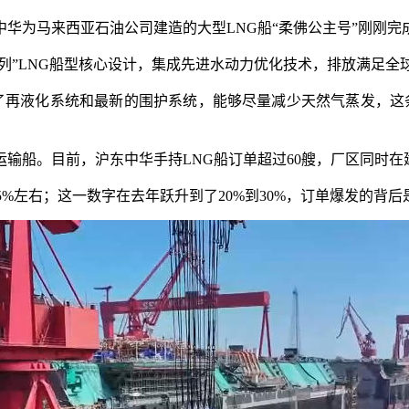
为马来西亚石油公司建造的大型LNG船“柔佛公主号”刚刚完
”LNG船型核心设计，集成先进水动力优化技术，排放满足全
再液化系统和最新的围护系统，能够尽量减少天然气蒸发，这条
船。目前，沪东中华手持LNG船订单超过60艘，厂区同时在建多
左右；这一数字在去年跃升到了20%到30%，订单爆发的背