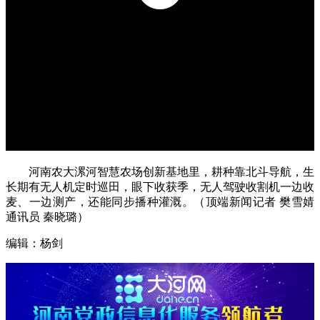
河南农大漯河智慧农场创新基地里，耕种靠北斗导航，生
长期有无人机定时巡田，眼下收获季，无人驾驶收割机一边收
麦、一边测产，还能同步播种灌溉。（顶端新闻记者 樊雪婧
通讯员 秦晓璐）
编辑：杨剑