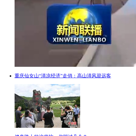
重庆仙女山“清凉经济”走俏：高山清风迎远客