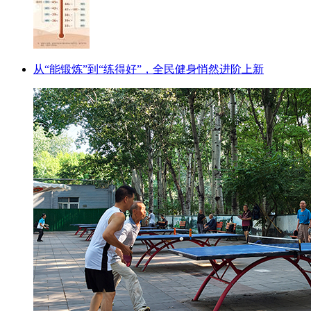
从“能锻炼”到“练得好”，全民健身悄然进阶上新