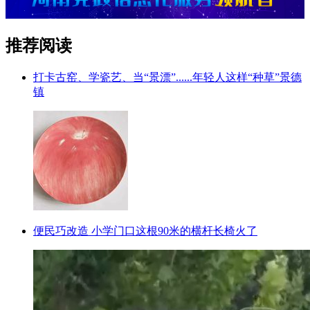
推荐阅读
打卡古窑、学瓷艺、当“景漂”......年轻人这样“种草”景德
镇
便民巧改造 小学门口这根90米的横杆长椅火了