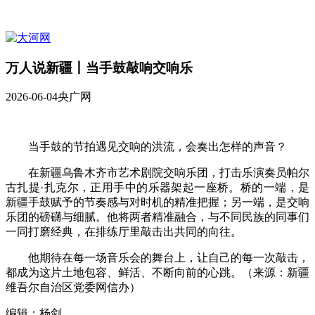
万人说新疆丨当手鼓敲响交响乐
2026-06-04
央广网
当手鼓的节拍遇见交响的洪流，会奏出怎样的声音？
在新疆乌鲁木齐市艺术剧院交响乐团，打击乐演奏员帕尔
古扎提·扎克尔，正用手中的乐器架起一座桥。桥的一端，是
新疆手鼓赋予的节奏感与对时机的精准把握；另一端，是交响
乐团的磅礴与细腻。他将两者精准融合，与不同民族的同事们
一同打磨经典，在排练厅里敲击出共同的向往。
他期待在每一场音乐会的舞台上，让自己的每一次敲击，
都成为这片土地包容、鲜活、不断向前的心跳。（来源：新疆
维吾尔自治区党委网信办）
编辑：杨剑