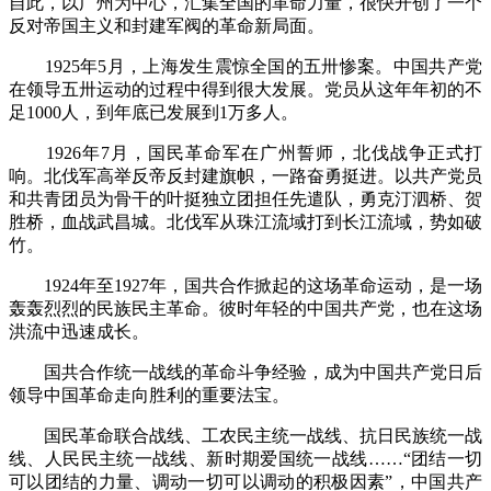
自此，以广州为中心，汇集全国的革命力量，很快开创了一个
反对帝国主义和封建军阀的革命新局面。
1925年5月，上海发生震惊全国的五卅惨案。中国共产党
在领导五卅运动的过程中得到很大发展。党员从这年年初的不
足1000人，到年底已发展到1万多人。
1926年7月，国民革命军在广州誓师，北伐战争正式打
响。北伐军高举反帝反封建旗帜，一路奋勇挺进。以共产党员
和共青团员为骨干的叶挺独立团担任先遣队，勇克汀泗桥、贺
胜桥，血战武昌城。北伐军从珠江流域打到长江流域，势如破
竹。
1924年至1927年，国共合作掀起的这场革命运动，是一场
轰轰烈烈的民族民主革命。彼时年轻的中国共产党，也在这场
洪流中迅速成长。
国共合作统一战线的革命斗争经验，成为中国共产党日后
领导中国革命走向胜利的重要法宝。
国民革命联合战线、工农民主统一战线、抗日民族统一战
线、人民民主统一战线、新时期爱国统一战线……“团结一切
可以团结的力量、调动一切可以调动的积极因素”，中国共产