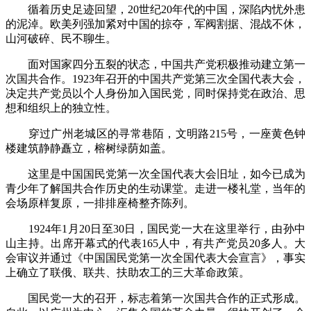
循着历史足迹回望，20世纪20年代的中国，深陷内忧外患
的泥淖。欧美列强加紧对中国的掠夺，军阀割据、混战不休，
山河破碎、民不聊生。
面对国家四分五裂的状态，中国共产党积极推动建立第一
次国共合作。1923年召开的中国共产党第三次全国代表大会，
决定共产党员以个人身份加入国民党，同时保持党在政治、思
想和组织上的独立性。
穿过广州老城区的寻常巷陌，文明路215号，一座黄色钟
楼建筑静静矗立，榕树绿荫如盖。
这里是中国国民党第一次全国代表大会旧址，如今已成为
青少年了解国共合作历史的生动课堂。走进一楼礼堂，当年的
会场原样复原，一排排座椅整齐陈列。
1924年1月20日至30日，国民党一大在这里举行，由孙中
山主持。出席开幕式的代表165人中，有共产党员20多人。大
会审议并通过《中国国民党第一次全国代表大会宣言》，事实
上确立了联俄、联共、扶助农工的三大革命政策。
国民党一大的召开，标志着第一次国共合作的正式形成。