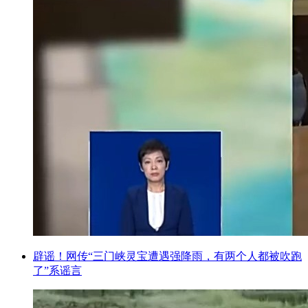
辟谣！网传“三门峡灵宝遭遇强降雨，有两个人都被吹跑
了”系谣言