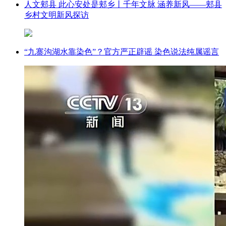
人文郏县 此心安处是郏乡丨千年文脉 涵养新风——郏县
乡村文明新风探访
“九寨沟湖水靠染色”？官方严正辟谣 染色说法纯属谣言