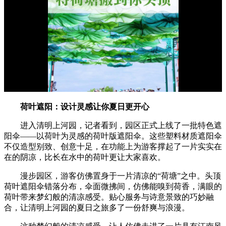
荷叶遮阳：设计灵感让你夏日更开心
进入清明上河园，记者看到，园区正式上线了一批特色遮
阳伞——以荷叶为灵感的荷叶版遮阳伞。这些塑料材质遮阳伞
不仅造型别致、创意十足，在功能上为游客撑起了一片实实在
在的阴凉，比长在水中的荷叶更让大家喜欢。
漫步园区，游客仿佛置身于一片清凉的“荷塘”之中。头顶
荷叶遮阳伞错落分布，伞面微拂间，仿佛能嗅到荷香，满眼的
荷叶带来梦幻般的清凉感受。贴心服务与诗意景致的巧妙融
合，让清明上河园的夏日之旅多了一份舒爽与浪漫。