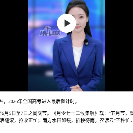
种，2026年全国高考进入最后倒计时。
历6月5日至7日之间交节。《月令七十二候集解》载：“五月节，
浪翻滚，抢收正忙；南方水田如镜，插秧待雨。农谚云“芒种忙，三