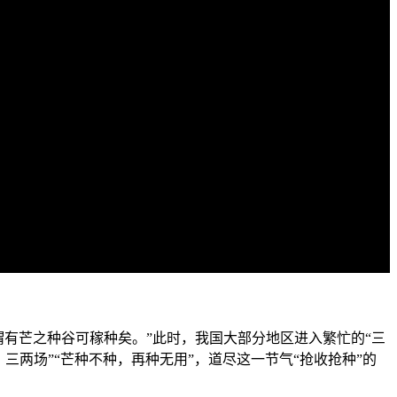
谓有芒之种谷可稼种矣。”此时，我国大部分地区进入繁忙的“三
两场”“芒种不种，再种无用”，道尽这一节气“抢收抢种”的