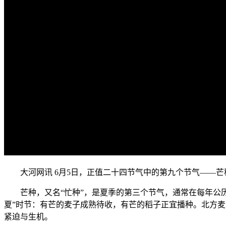
大河网讯 6月5日，正值二十四节气中的第九个节气——芒
芒种，又名“忙种”，是夏季的第三个节气，通常在每年公
夏”时节：有芒的麦子成熟待收，有芒的稻子正宜播种。北方麦
紧迫与生机。