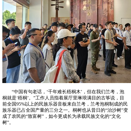
“中国有句老话，‘千年难长梧桐木’，但在我们兰考，泡
桐就是‘梧桐’。”工作人员指着展厅里琳琅满目的古筝说，目
前全国95%以上的民族乐器音板来自兰考，兰考泡桐制成的民
族乐器已占全国产量的三分之一。桐树也从昔日的“治沙树”变
成了农民的“致富树”，如今更成长为承载民族文化的“文化
树”。