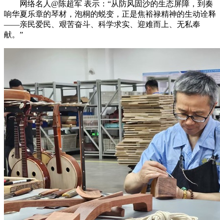
网络名人@陈超军 表示：“从防风固沙的生态屏障，到奏
响华夏乐章的琴材，泡桐的蜕变，正是焦裕禄精神的生动诠释
——亲民爱民、艰苦奋斗、科学求实、迎难而上、无私奉
献。”