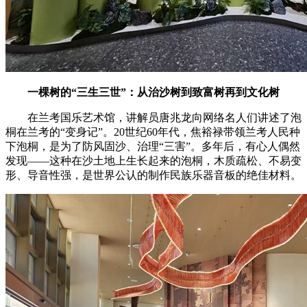
一棵树的“三生三世”：从治沙树到致富树再到文化树
在兰考国乐艺术馆，讲解员唐兆龙向网络名人们讲述了泡
桐在兰考的“变身记”。20世纪60年代，焦裕禄带领兰考人民种
下泡桐，是为了防风固沙、治理“三害”。多年后，有心人偶然
发现——这种在沙土地上生长起来的泡桐，木质疏松、不易变
形、导音性强，是世界公认的制作民族乐器音板的绝佳材料。