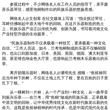
参观过程中，不少网络名人在工作人员的指导下，亲手拨
弄乐器琴弦，感受泡桐制作出的民族乐器的悠扬质感。
网络名人@文创客 在社交媒体上写道：“指尖抚过琴弦，
耳畔仿佛响起中原大地千年的回响。在这片乐器制造的热土
上，民族乐器产业正以传统为根、创新为翼，书写着河南文化
产业转型升级的生动篇章 。”
“民族乐器制作不仅承载着一种技艺，更承载着一种文化
自信。”工作人员说，如今，兰考泡桐制成的乐器不仅畅销国
内，也出口到新加坡、日本、美国、英国、德国、澳大利亚等
国。甚至维也纳金色大厅里，也曾响起兰考桐木乐器奏出的乐
章。
离开韶颂乐器时，网络名人@潘明先生 感慨：“焦裕禄同
志当年种下的树，不仅在土地上扎下了根，更在百姓的日子里
扎下了根。”
从一棵树到一片林，从一个产业到一种文化，从一曲琴音
到振兴乐章——在兰考，用“焦桐”做成的民族乐器，正承载着
中原文明的回响，让中华优秀传统文化在新时代焕发出新的生
命力。这既是焦裕禄精神的时代传承，也是中国式现代化在县