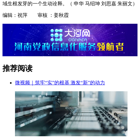
域生根发芽的一个生动诠释。（ 申华 马绍坤 刘思嘉 朱丽文）
编辑：祝萍 审核 ：姜秋霞
推荐阅读
微视频｜筑牢“实”的根基 激发“新”的动力