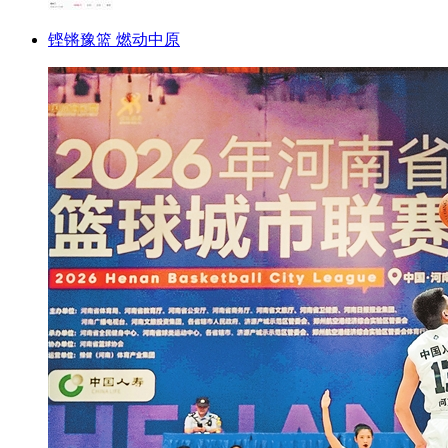
铿锵豫篮 燃动中原