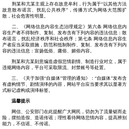
荆某和亢某主观上存在故意牟利，行为属于“以其他方法
故意散布谣言、扰乱公共秩序”，传播方式为网络大范围扩
散，社会危害性明显。
二、《网络信息内容生态治理规定》第六条 网络信息内
容生产者不得制作、复制、发布含有下列内容的违法信息：散
布谣言，扰乱经济秩序和社会秩序；第七条 网络信息内容生
产者应当采取措施，防范和抵制制作、复制、发布含有下列内
容的违法信息：宣扬低俗、庸俗、媚俗内容。
荆某和亢某刻意编造虚假悲情剧情、制造行业对立，属于
违规网络内容，平台可采取限流、封禁账号等处置。
三、《关于加强“自媒体”管理的通知》：“自媒体”发布含
有虚构情节、剧情演绎的内容，网站平台应当要求其以显著方
式标记虚构或演绎标签。
温馨提示
网信、公安部门在此提醒广大网民，切勿为了流量铤而走
险，摆拍造假、造谣传谣；理性看待网络悲情内容，提高辨别
能力，不信谣、不传谣。