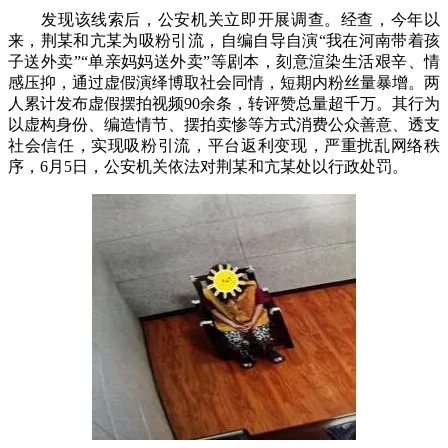
发现该线索后，公安机关立即开展调查。经查，今年以
来，荆某和亢某为吸粉引流，自编自导自演“我在河南带着孩
子送外卖”“单亲妈妈送外卖”等剧本，刻意渲染生活艰辛、情
感压抑，通过虚假演绎博取社会同情，短期内粉丝量暴增。两
人累计发布虚假摆拍视频90余条，转评赞总量超千万。其行为
以虚构身份、编造情节、摆拍卖惨等方式消费公众善意、透支
社会信任，实现吸粉引流，平台返利变现，严重扰乱网络秩
序，6月5日，公安机关依法对荆某和亢某处以行政处罚。