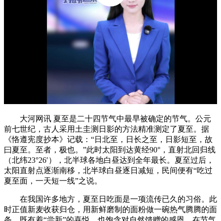
大河网讯 夏至是二十四节气中最早被确定的节气。公元
前七世纪，古人采用土圭测日影的方法精准测定了夏至。据
《恪遵宪度抄本》记载：“日北至，日长之至，日影短至，故
曰夏至。至者，极也。”此时太阳到达黄经90°，直射北回归线
（北纬23°26′），北半球各地白昼达到全年最长。夏至过后，
太阳直射点逐渐南移，北半球白昼逐日减短，民间便有“吃过
夏至面，一天短一线”之说。
在我国许多地方，夏至日吃面是一项流传已久的习俗。此
时正值新麦收获归仓，用新鲜磨制的面粉做一碗热气腾腾的面
条，既有着“尝新”的喜悦，也饱含对自然馈赠的感恩。在节气