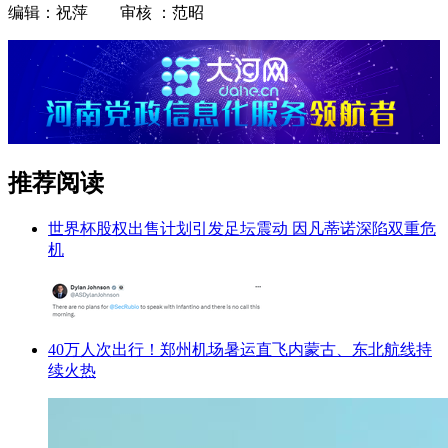
编辑：祝萍 审核 ：范昭
推荐阅读
世界杯股权出售计划引发足坛震动 因凡蒂诺深陷双重危
机
40万人次出行！郑州机场暑运直飞内蒙古、东北航线持
续火热