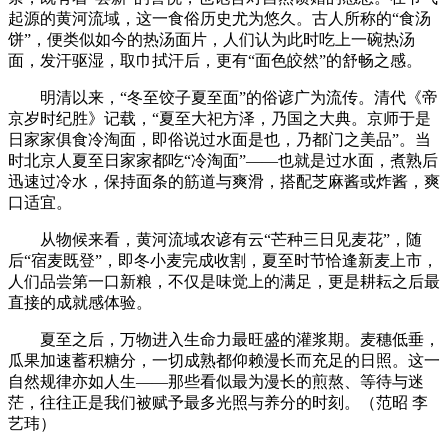
起源的黄河流域，这一食俗历史尤为悠久。古人所称的“食汤
饼”，便类似如今的热汤面片，人们认为此时吃上一碗热汤
面，发汗驱湿，取巾拭汗后，更有“面色皎然”的舒畅之感。
明清以来，“冬至饺子夏至面”的俗谚广为流传。清代《帝
京岁时纪胜》记载，“夏至大祀方泽，乃国之大典。京师于是
日家家俱食冷淘面，即俗说过水面是也，乃都门之美品”。当
时北京人夏至日家家都吃“冷淘面”——也就是过水面，煮熟后
迅速过冷水，保持面条的筋道与爽滑，搭配芝麻酱或炸酱，爽
口适宜。
从物候来看，黄河流域农谚有云“芒种三日见麦花”，随
后“宿麦既登”，即冬小麦完成收割，夏至时节恰逢新麦上市，
人们品尝第一口新粮，不仅是味觉上的满足，更是耕耘之后最
直接的成就感体验。
夏至之后，万物进入生命力最旺盛的灌浆期。麦穗低垂，
瓜果加速蓄积糖分，一切成熟都仰赖漫长而充足的日照。这一
自然规律亦如人生——那些看似最为漫长的煎熬、等待与迷
茫，往往正是我们被赋予最多光照与养分的时刻。（范昭 李
艺玮）