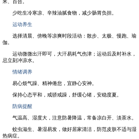
米、百合。
少吃生冷寒凉、辛辣油腻食物，减少肠胃负担。
运动养生
选择清晨、傍晚等凉爽时段活动：散步、太极、慢跑、瑜
伽。
运动微微出汗即可，大汗易耗气伤津；运动后及时补水，
忌立刻冲凉水。
情绪调养
易心烦气躁、精神倦怠，宜静心安神。
保持心态平和，戒骄戒躁，舒缓心绪，安稳度夏。
防病提醒
气温高、湿度大，注意防暑降温，常备凉白开、淡茶水。
蚊虫滋生、暑湿易发，做好居家清洁，防范皮肤不适与湿
热病症。