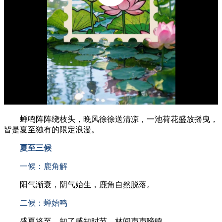
蝉鸣阵阵绕枝头，晚风徐徐送清凉，一池荷花盛放摇曳，
皆是夏至独有的限定浪漫。
夏至三候
一候：鹿角解
阳气渐衰，阴气始生，鹿角自然脱落。
二候：蝉始鸣
盛夏将至，知了感知时节，林间声声啼鸣。