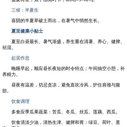
三候：半夏生
喜阴的半夏草破土而出，在暑气中悄然生长。
夏至健康小贴士
夏至白昼最长、暑气渐盛，养生重在清暑、养心、健脾、
祛湿。
起居作息
晚睡早起，顺应昼长夜短的时令特点；午间抽空小憩，补
养精力。
昼夜有温差，切忌贪凉，避免直吹冷风，护住肩颈与腹
部。
饮食调理
多食应季瓜果蔬菜：苦瓜、冬瓜、丝瓜、莲藕、西瓜。
饮食清淡少油，清热生津、健脾和胃：绿豆、荷叶、薏