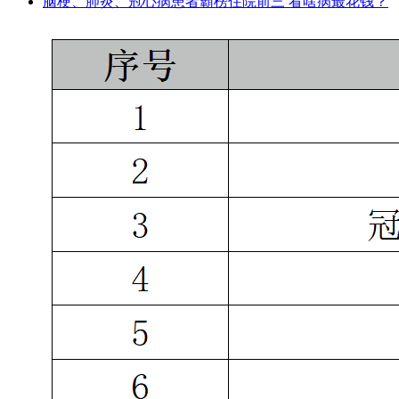
脑梗、肺炎、冠心病患者霸榜住院前三 看啥病最花钱？