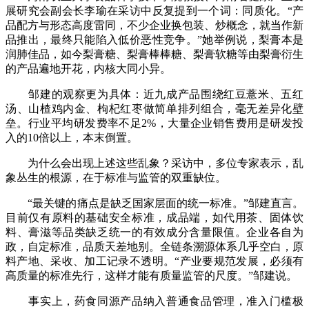
展研究会副会长李瑜在采访中反复提到一个词：同质化。“产
品配方与形态高度雷同，不少企业换包装、炒概念，就当作新
品推出，最终只能陷入低价恶性竞争。”她举例说，梨膏本是
润肺佳品，如今梨膏糖、梨膏棒棒糖、梨膏软糖等由梨膏衍生
的产品遍地开花，内核大同小异。
邹建的观察更为具体：近九成产品围绕红豆薏米、五红
汤、山楂鸡内金、枸杞红枣做简单排列组合，毫无差异化壁
垒。行业平均研发费率不足2%，大量企业销售费用是研发投
入的10倍以上，本末倒置。
为什么会出现上述这些乱象？采访中，多位专家表示，乱
象丛生的根源，在于标准与监管的双重缺位。
“最关键的痛点是缺乏国家层面的统一标准。”邹建直言。
目前仅有原料的基础安全标准，成品端，如代用茶、固体饮
料、膏滋等品类缺乏统一的有效成分含量限值。企业各自为
政，自定标准，品质天差地别。全链条溯源体系几乎空白，原
料产地、采收、加工记录不透明。“产业要规范发展，必须有
高质量的标准先行，这样才能有质量监管的尺度。”邹建说。
事实上，药食同源产品纳入普通食品管理，准入门槛极