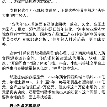
亿元，终端市场规模约3700亿元。
支撑起这个万亿规模赛道的，正是这些将养生视为“头等
大事”的年轻人。
“当代年轻人普遍面临亚健康困扰，熬夜、久坐、高压成
为常态，脱发、湿气重等问题日益年轻化。”河南牧业经济学
院食品科学学院院长、国家农产品加工产业科技创新联盟专家
委员会执行专家邹建分析，“但年轻人排斥药品，更青睐食
补。”
这种“排斥药品却渴望调理”的心理，成了商家精准切入药
食同源赛道的空间。传统汤药被改造成代用茶、软糖、原
浆，“开袋即食”消除了体验门槛。抖音、小红书等社交平台上
的养生内容播放量超16亿次，“种草”效率惊人。
邹建提供的数据显示，2024年药食同源终端市场约2650亿
元，年增速超30%。未来3至5年，终端消费品有望突破8000亿
元。全产业链估值已超2万亿元。但支撑这个万亿市场的，究
竟是真实功效，还是营销话术包装出来的幻觉？这个问题，需
要到市场的另一面去寻找答案。
行业乱象不容忽视