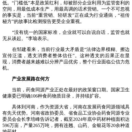
低。“门槛低”本是政策红利，却被部分企业利用为监管套利的
空间，用最低成本生产，用最高调的话术营销。一个不可忽视
的事实是，当前“重营销、轻研发”正在成为行业通病，“祖传
秘方”的故事比检测报告更受企业重视。
“没有统一的国家标准，企业就可以自说自话，监管也就
无从谈起。”李瑜表示。
在邹建看来，当前行业最大矛盾是“法律边界模糊、擦边
宣传泛滥，透支消费者整体信任”。这种透支的后果正在显
现，消费者越来越难以分辨产品优劣，整个行业面临公信力危
机。
产业发展路在何方
当前，药食同源产业正处在最好的政策窗口期。国家卫生
健康委已明确106种食药物质目录，并持续扩容。
具体到河南，作为资源大省，河南在发展药食同源领域具
有先天优势。河南省政协委员、省食品工业协会药食同源专业
委员会会长李培峰告诉记者，截至2024年底中药材种植面积达
596万亩，产量265万吨，拥有连翘、山药、金银花等20余种道
地药材。