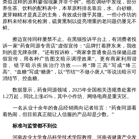
类似这样的原料掺假现象并非个例”。他在调研中发现，部分
养生茶、饮料的配料表中，本草原料排名靠后，水、白砂糖、
麦芽糊精才是真正的主角，有效成分微乎其微。一些小作坊的
原料未经标准化检测，硫黄熏制以提亮增重的老问题仍屡见不
鲜。
擦边宣传同样屡禁不止。在黑猫投诉平台上，有消费者投
诉一家“药食同源专营店”虚假宣传：“品牌打着胖东来，我收
到的是无牌杂牌。”还有投诉称，“商家拿普通食品当保健品虚
假宣传，用各种广告图文暗示调理效果”。更有商家利用谐
音、错字暗示疾病治疗功效——将“降三高”写成“绛三
高”、“血糖”写成“糖唐”，以“节结”“不做小唐人”等说法暗示可
消结节、控血糖。
数据显示，药食同源领域，2025年全国相关违规查处案件
1.2万起，同比上涨45%，其中小作坊、网络电商是重灾区。
一名从业十余年的食品经销商向记者坦言：“药食同源看
着热闹，但目前真正能让人信服的产品却是少数。”
标准与监管都不到位
河南农业大学食品科学技术学院教授、河南省健康产业发