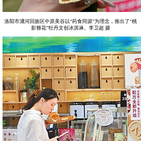
洛阳市瀍河回族区中原美谷以“药食同源”为理念，推出了“桃
影簪花”牡丹文创冰淇淋。李卫超 摄