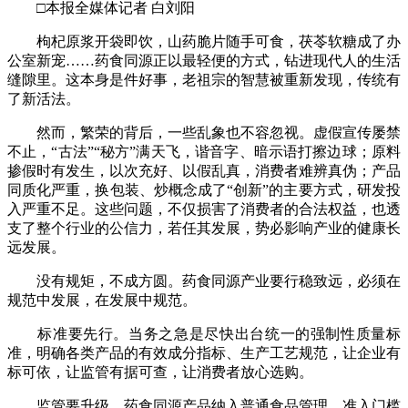
□本报全媒体记者 白刘阳
枸杞原浆开袋即饮，山药脆片随手可食，茯苓软糖成了办
公室新宠……药食同源正以最轻便的方式，钻进现代人的生活
缝隙里。这本身是件好事，老祖宗的智慧被重新发现，传统有
了新活法。
然而，繁荣的背后，一些乱象也不容忽视。虚假宣传屡禁
不止，“古法”“秘方”满天飞，谐音字、暗示语打擦边球；原料
掺假时有发生，以次充好、以假乱真，消费者难辨真伪；产品
同质化严重，换包装、炒概念成了“创新”的主要方式，研发投
入严重不足。这些问题，不仅损害了消费者的合法权益，也透
支了整个行业的公信力，若任其发展，势必影响产业的健康长
远发展。
没有规矩，不成方圆。药食同源产业要行稳致远，必须在
规范中发展，在发展中规范。
标准要先行。当务之急是尽快出台统一的强制性质量标
准，明确各类产品的有效成分指标、生产工艺规范，让企业有
标可依，让监管有据可查，让消费者放心选购。
监管要升级。药食同源产品纳入普通食品管理，准入门槛