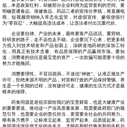
低，本是政策红利，却被部分企业利用为监管套利的空间。要
明确普通食品、保健食品、药品三者的宣传分界线，将直播电
商、短视频营销纳入常态化监管，对虚假宣传、掺假使假行
为“零容忍”，大幅提高违法成本，让违法者付出沉重代价。
企业要自律。产业的未来，最终要靠产品说话。重营销、
轻研发的路子，走不远也走不稳。企业要沉下心来，把更多精
力投入到技术研发和产品创新上，深耕道地药材的深加工转
化，用真正有技术含量、有品质保障的产品赢得市场。要知
道，消费者的信任是最宝贵的资产，一次欺骗可能需要十倍的
努力才能挽回。
消费要理性。不盲目跟风，不迷信“神效”。认准正规生产
许可，拒绝来源不明的产品，对宣称疗效的产品保持警惕。养
生是一个长期的过程，没有捷径可走，健康的生活方式才是最
根本的保障。
药食同源是老祖宗留给我们的宝贵财富，也是大健康产业
的重要赛道。推动这一产业高质量发展，既需要政府部门的规
范引导，也需要企业的责任担当，更需要全社会的共同努力。
唯有各方携手，让标准立起来、监管严起来、品质提起来，药
食同源这张中华文化的金名片，才能在新时代焕发新的生机与