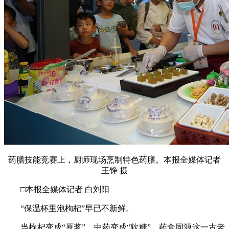
药膳技能竞赛上，厨师现场烹制特色药膳。本报全媒体记者
王铮 摄
□本报全媒体记者 白刘阳
“保温杯里泡枸杞”早已不新鲜。
当枸杞变成“原浆”，中药变成“软糖”，药食同源这一古老