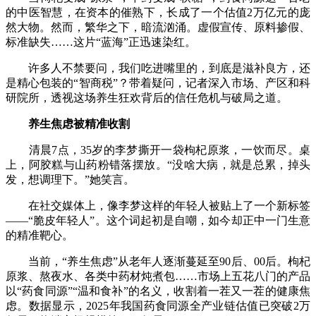
的中医智慧，在资本的催熟下，长成了一个估值2万亿元的庞
然大物。然而，繁华之下，暗流汹涌。虚假宣传、原料掺假、
标准缺失……这片“蓝海”正迅速染红。
许多人不禁要问，我们吃进嘴里的，到底是滋补良方，还
是精心包装的“智商税”？带着疑问，记者深入市场、产区和科
研院所，透视这场养生狂欢背后的信任危机与破局之道。
养生焦虑被精准收割
清晨7点，35岁的李梦撕开一袋枸杞原浆，一饮而尽。桌
上，阿胶糕与山药粉错落摆放。“没啥大病，就是总累，掉头
发，想调理下。”她笑言。
在社交媒体上，像李梦这样的年轻人被贴上了一个新标签
——“脆皮年轻人”。这个词起初是自嘲，如今却正中一门生意
的精准靶心。
当前，“养生焦虑”从老年人逐渐蔓延至90后、00后。枸杞
原浆、熬夜水、各类中药材炖煮包……市场上五花八门的产品
以“药食同源”“温和食补”的名义，收割着一茬又一茬的健康焦
虑。数据显示，2025年我国药食同源全产业链估值已突破2万