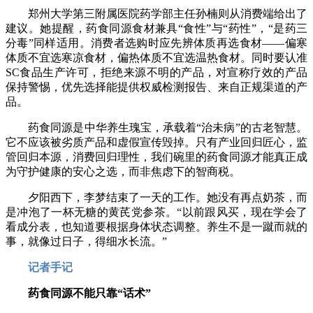
郑州大学第三附属医院药学部主任孙楠则从消费端给出了
建议。她提醒，药食同源食材兼具“食性”与“药性”，“是药三
分毒”同样适用。消费者选购时应先辨体质再选食材——偏寒
体质不宜选寒凉食材，偏热体质不宜选温热食材。同时要认准
SC食品生产许可，拒绝来源不明的产品，对宣称疗效的产品
保持警惕，优先选择能提供权威检测报告、来自正规渠道的产
品。
药食同源是中华养生瑰宝，承载着“治未病”的古老智慧。
它不应该被劣质产品和虚假宣传毁掉。只有产业回归匠心，监
管回归本源，消费回归理性，我们碗里的药食同源才能真正成
为守护健康的安心之选，而非焦虑下的智商税。
夕阳西下，李梦结束了一天的工作。她没有再点奶茶，而
是冲泡了一杯无糖的黄芪党参茶。“以前跟风买，现在学会了
看成分表，也知道要根据身体状态调整。养生不是一蹴而就的
事，就像过日子，得细水长流。”
记者手记
药食同源不能只靠“话术”