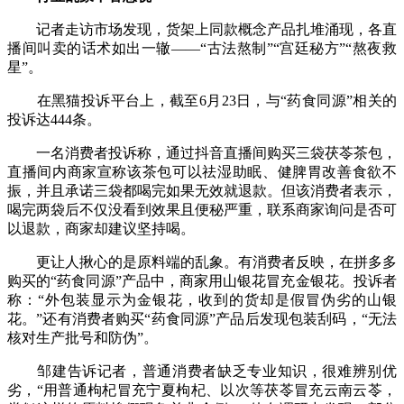
记者走访市场发现，货架上同款概念产品扎堆涌现，各直
播间叫卖的话术如出一辙——“古法熬制”“宫廷秘方”“熬夜救
星”。
在黑猫投诉平台上，截至6月23日，与“药食同源”相关的
投诉达444条。
一名消费者投诉称，通过抖音直播间购买三袋茯苓茶包，
直播间内商家宣称该茶包可以祛湿助眠、健脾胃改善食欲不
振，并且承诺三袋都喝完如果无效就退款。但该消费者表示，
喝完两袋后不仅没看到效果且便秘严重，联系商家询问是否可
以退款，商家却建议坚持喝。
更让人揪心的是原料端的乱象。有消费者反映，在拼多多
购买的“药食同源”产品中，商家用山银花冒充金银花。投诉者
称：“外包装显示为金银花，收到的货却是假冒伪劣的山银
花。”还有消费者购买“药食同源”产品后发现包装刮码，“无法
核对生产批号和防伪”。
邹建告诉记者，普通消费者缺乏专业知识，很难辨别优
劣，“用普通枸杞冒充宁夏枸杞、以次等茯苓冒充云南云苓，