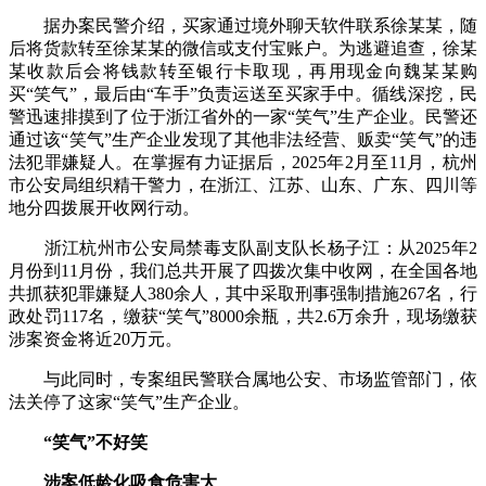
据办案民警介绍，买家通过境外聊天软件联系徐某某，随
后将货款转至徐某某的微信或支付宝账户。为逃避追查，徐某
某收款后会将钱款转至银行卡取现，再用现金向魏某某购
买“笑气”，最后由“车手”负责运送至买家手中。循线深挖，民
警迅速排摸到了位于浙江省外的一家“笑气”生产企业。民警还
通过该“笑气”生产企业发现了其他非法经营、贩卖“笑气”的违
法犯罪嫌疑人。在掌握有力证据后，2025年2月至11月，杭州
市公安局组织精干警力，在浙江、江苏、山东、广东、四川等
地分四拨展开收网行动。
浙江杭州市公安局禁毒支队副支队长杨子江：从2025年2
月份到11月份，我们总共开展了四拨次集中收网，在全国各地
共抓获犯罪嫌疑人380余人，其中采取刑事强制措施267名，行
政处罚117名，缴获“笑气”8000余瓶，共2.6万余升，现场缴获
涉案资金将近20万元。
与此同时，专案组民警联合属地公安、市场监管部门，依
法关停了这家“笑气”生产企业。
“笑气”不好笑
涉案低龄化吸食危害大