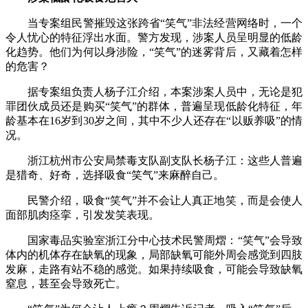
当专案组民警摧毁这张跨省“笑气”非法经营网络时，一个
令人忧心的特征浮出水面。警方发现，涉案人员呈明显的低龄
化趋势。他们为何以身涉险，“笑气”的迷雾背后，又藏着怎样
的危害？
据专案组负责人杨子江介绍，本案涉案人员中，无论是犯
罪团伙成员还是购买“笑气”的群体，普遍呈现低龄化特征，年
龄基本在16岁到30岁之间，其中不少人还存在“以贩养吸”的情
况。
浙江杭州市公安局禁毒支队副支队长杨子江：这些人普遍
是猎奇、好奇，选择吸食“笑气”来麻醉自己。
民警介绍，吸食“笑气”并不会让人真正地笑，而是会使人
面部肌肉痉挛，引发发笑表现。
国家毒品实验室浙江分中心技术民警周熠：“笑气”会导致
体内的机体存在缺氧的现象，局部缺氧可能外周会感觉到四肢
发麻，走路有站不稳的感觉。如果持续吸食，可能会导致缺氧
窒息，甚至会导致死亡。