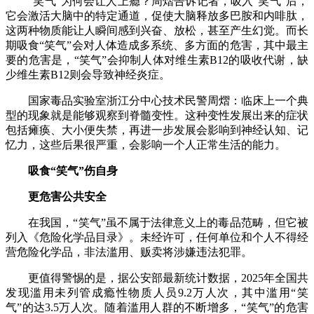
“笑气”为何会让人上瘾？周熠告诉记者，吸入“笑气”后，
它会激活大脑中的特定通道，促使大脑释放多巴胺和内啡肽，
这两种物质能让人瞬间感到兴奋、放松，甚至产生幻觉。而长
期吸食“笑气”会对人体造成多系统、多方面的危害，其中最主
要的危害是，“笑气”会抑制人体对维生素B12的吸收代谢，缺
少维生素B12则会导致神经炎症。
国家毒品实验室浙江分中心技术民警周熠：临床上一个典
型的现象就是能够观察到脊髓变性。这种变性发展出来的症状
包括瘫痪、大小便失禁，再进一步发展会影响到神经认知、记
忆力，这些后果很严重，会影响一个人正常生活的能力。
吸食“笑气”伤自身
更危害公共安全
在我国，“笑气”虽不属于法律意义上的毒品范畴，但它被
列入《危险化学品目录》。未经许可，任何单位和个人不得经
营危险化学品，非法滥用、贩卖将涉嫌违法犯罪。
更值得警惕的是，据公安部最新统计数据，2025年全国共
发现滥用未列管成瘾性物质人员9.2万人次，其中滥用“笑
气”的达3.5万人次。随着滥用人群的不断增多，“笑气”的危害