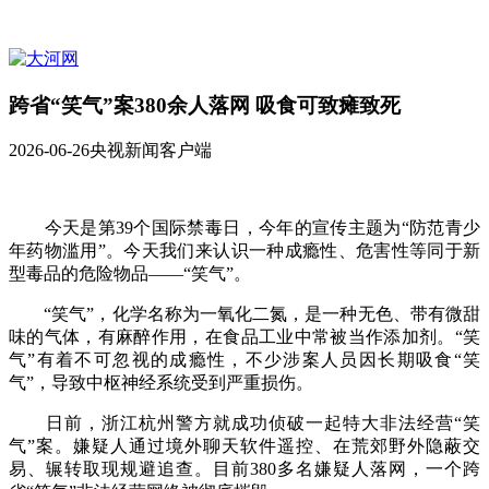
跨省“笑气”案380余人落网 吸食可致瘫致死
2026-06-26
央视新闻客户端
今天是第39个国际禁毒日，今年的宣传主题为“防范青少
年药物滥用”。今天我们来认识一种成瘾性、危害性等同于新
型毒品的危险物品——“笑气”。
“笑气”，化学名称为一氧化二氮，是一种无色、带有微甜
味的气体，有麻醉作用，在食品工业中常被当作添加剂。“笑
气”有着不可忽视的成瘾性，不少涉案人员因长期吸食“笑
气”，导致中枢神经系统受到严重损伤。
日前，浙江杭州警方就成功侦破一起特大非法经营“笑
气”案。嫌疑人通过境外聊天软件遥控、在荒郊野外隐蔽交
易、辗转取现规避追查。目前380多名嫌疑人落网，一个跨