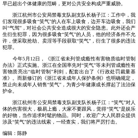
早已超出个体健康的范畴，更对公共安全构成严重威胁。
浙江杭州市公安局禁毒支队副支队长杨子江：工作中，我
们发现很多吸食“笑气”的人在车上吸食，边开车边吸食，我们
叫“气驾”，对社会公共安全造成很大的安全隐患。此外还会产
生衍生犯罪，因为很多吸食“笑气”的人员，他的经济条件不允
许，便采取抢劫、卖淫等手段获取“笑气”，衍生了很多的违法
犯罪。
今年5月12日，《浙江省未列管成瘾性有害物质临时管制
办法》正式实施。浙江在全国率先对“笑气”等未列管成瘾性有
害物质亮出“临时管制”利剑，配套出台了《行政处罚裁量基
准》。而新修订的《浙江省未成年人保护条例》也明确规定，
禁止向未成年人销售“笑气”，为青少年健康成长撑起了法治保
护伞。
浙江杭州市公安局禁毒支队副支队长杨子江：“笑气”对人
体的伤害很大，极易上瘾，大家不要跟风，觉得“笑气”是娱乐
的好物，当作追求时髦的物品。同时，欢迎广大人民群众提供
涉及“笑气”的违法线索，一经查实，我们将严厉打击。
编辑：陈静