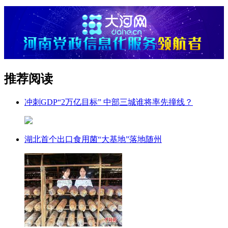
推荐阅读
冲刺GDP“2万亿目标” 中部三城谁将率先撞线？
湖北首个出口食用菌“大基地”落地随州