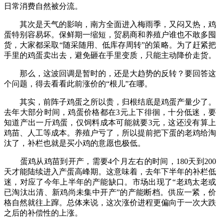
日常消费自然被分流。
其次是天气的影响，南方全面进入梅雨季，又闷又热，鸡
蛋特别容易坏。保鲜期一缩短，贸易商和养殖户谁也不敢多囤
货，大家都采取“随采随用、低库存周转”的策略。为了赶紧把
手里的鸡蛋卖出去，避免砸在手里变质，只能主动降价走货。
那么，这波回调是暂时的，还是大趋势的反转？要回答这
个问题，得去看看此前涨价的“根儿”在哪。
其实，前阵子鸡蛋之所以贵，归根结底是鸡蛋产量少了。
去年大部分时间，鸡蛋价格都在3元上下徘徊，十分低迷，要
知道产出一斤鸡蛋，仅饲料成本可能就要3元，这还没有算上
鸡苗、人工等成本。养殖户亏了，所以提前把下蛋的老鸡给淘
汰了，补栏也就是买小鸡的意愿也极低。
蛋鸡从鸡苗到开产，需要4个月左右的时间，180天到200
天才能陆续进入产蛋高峰期。这意味着，去年下半年的补栏低
迷，对应了今年上半年的产能缺口。市场出现了“老鸡太老或
已淘汰出清、新鸡尚未集中开产”的产能断档。供应一紧，价
格自然就往上蹿。总体来说，这次涨价进程更偏向于一次大跌
之后的补偿性的上涨。