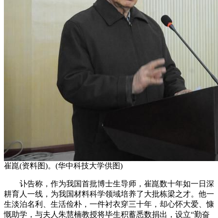
崔崑(资料图)。(华中科技大学供图)
讣告称，作为我国首批博士生导师，崔崑数十年如一日深
耕育人一线，为我国材料科学领域培养了大批栋梁之才。他一
生淡泊名利、生活俭朴，一件衬衣穿三十年，却心怀大爱、慷
慨助学，与夫人朱慧楠教授将毕生积蓄悉数捐出，设立“勤奋