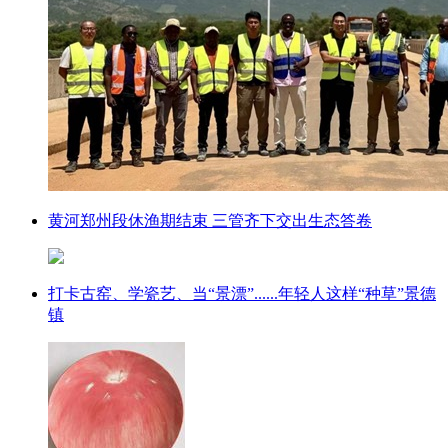
黄河郑州段休渔期结束 三管齐下交出生态答卷
打卡古窑、学瓷艺、当“景漂”......年轻人这样“种草”景德
镇