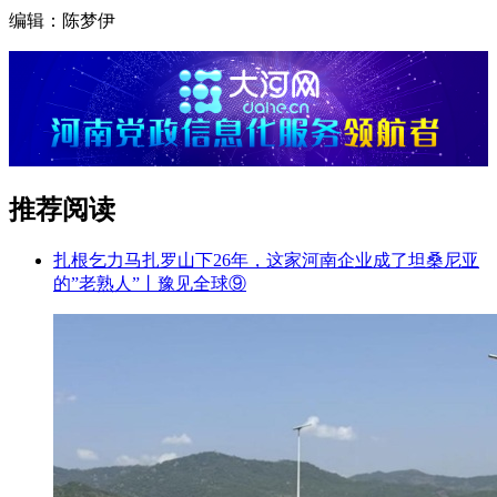
编辑：陈梦伊
推荐阅读
扎根乞力马扎罗山下26年，这家河南企业成了坦桑尼亚
的”老熟人”丨豫见全球⑨