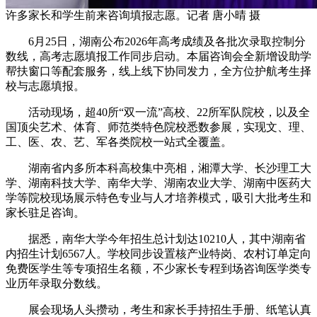
许多家长和学生前来咨询填报志愿。记者 唐小晴 摄
6月25日，湖南公布2026年高考成绩及各批次录取控制分
数线，高考志愿填报工作同步启动。本届咨询会全新增设助学
帮扶窗口等配套服务，线上线下协同发力，全方位护航考生择
校与志愿填报。
活动现场，超40所“双一流”高校、22所军队院校，以及全
国顶尖艺术、体育、师范类特色院校悉数参展，实现文、理、
工、医、农、艺、军各类院校一站式全覆盖。
湖南省内多所本科高校集中亮相，湘潭大学、长沙理工大
学、湖南科技大学、南华大学、湖南农业大学、湖南中医药大
学等院校现场展示特色专业与人才培养模式，吸引大批考生和
家长驻足咨询。
据悉，南华大学今年招生总计划达10210人，其中湖南省
内招生计划6567人。学校同步设置核产业特岗、农村订单定向
免费医学生等专项招生名额，不少家长专程到场咨询医学类专
业历年录取分数线。
展会现场人头攒动，考生和家长手持招生手册、纸笔认真