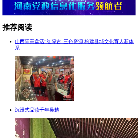
推荐阅读
山西阳高盘活“红绿古”三色资源 构建县域文化育人新体
系
沉浸式品读千年吴越