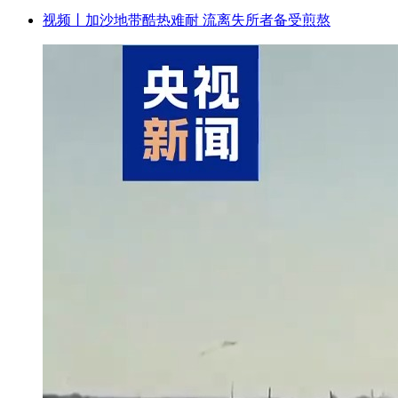
视频丨加沙地带酷热难耐 流离失所者备受煎熬