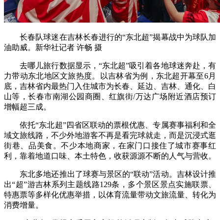
长春队球迷在吉林长春进行的“东北超”揭幕战中为球队加
油助威。新华社记者 许畅 摄
去哪儿旅行数据显示，“东北超”吸引着各地球迷奔赴，有
力带动东北地区文旅热度。以吉林省为例，东北超开幕至6月
底，吉林省内最热门入住城市为长春、延边、吉林、通化、白
山等，长春市南湖公园商圈、红旗街/万达广场附近酒店预订
增幅超三成。
依托“东北超”四省区联动的票根优惠、专属赛事福利和全
域文旅线路，不少外地游客不再是看完球就走，而是沉浸式逛
街巷、品美食。不少本地商家，在家门口接住了城市赛事红
利，靠着地道口味、本土特色，收获源源不断的人气与营收。
东北多地还推出了球赛与景区的“联动”活动。吉林设计推
出“超”游吉林系列主题线路129条，多个景区景点实施联票、
特惠票等多样化优惠举措，以体育流量带动文旅流量、转化为
消费增量。