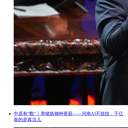
中原有“数”丨养猪炼钢种香菇——河南AI不炫技，千亿
靠的是真活儿